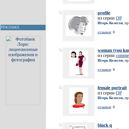
profile
из серии
QP
Игорь Колесов
, п
РЕКЛАМА
отзывов
: 0
woman (you kn
из серии
commer
Игорь Колесов
, п
отзывов
: 0
female portrait
из серии
QP
Игорь Колесов
, п
отзывов
: 0
black q