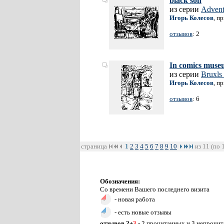
black son
из серии
Advent
Игорь Колесов
, п
отзывов
: 2
In comics muse
из серии
Bruxls
Игорь Колесов
, п
отзывов
: 6
страница
1
2
3
4
5
6
7
8
9
10
из 11 (по 
Обозначения:
Со времени Вашего последнего визита
- новая работа
- есть новые отзывы
отзывов 2+
3
- 2 прочитанных и 3 непрочи