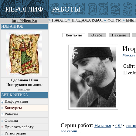
ИЕРОГЛИФ
РАБОТЫ
http://Hiero.Ru
НАЧАЛО
ПРОДАЖА РАБОТ
ФОРУМ
БИБ
ИЗБРАННОЕ
Контакты
О себе
На сайте
Иго
Москва
Сайт:
LiveJo
Сдобнова Юля
Инструкция по ловле
мышей
АРТ-КРИТИКА
Информация
Конкурсы
Работы
Отзывы
Серии работ:
Наталья
•
QP
•
comm
Прислать работу
все серии
…
Регистрация