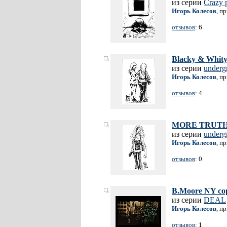
из серии
Crazy 
Игорь Колесов
, п
отзывов
: 6
Blacky & Whit
из серии
underg
Игорь Колесов
, п
отзывов
: 4
MORE TRUTH
из серии
underg
Игорь Колесов
, п
отзывов
: 0
B.Moore NY co
из серии
DEAL
Игорь Колесов
, п
отзывов
: 1