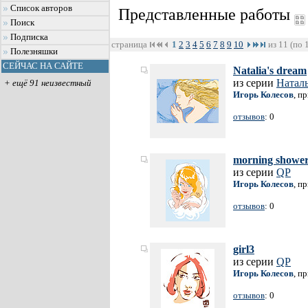
Список авторов
Представленные работы
Поиск
Подписка
страница
1
2
3
4
5
6
7
8
9
10
из 11 (по 
Полезняшки
СЕЙЧАС НА САЙТЕ
Natalia's dream
из серии
Натал
+ ещё 91 неизвестный
Игорь Колесов
, п
отзывов
: 0
morning showe
из серии
QP
Игорь Колесов
, п
отзывов
: 0
girl3
из серии
QP
Игорь Колесов
, п
отзывов
: 0