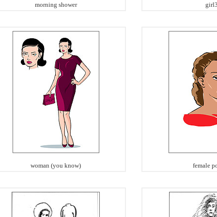
morning shower
girl
woman (you know)
female po