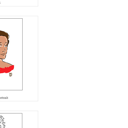
3
rtrait