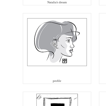
Natalia's dream
profile