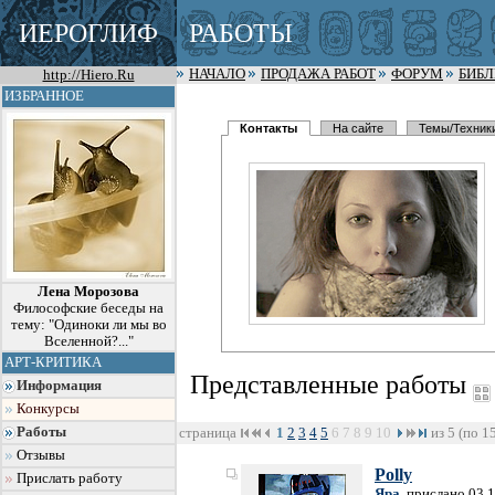
ИЕРОГЛИФ
РАБОТЫ
http://Hiero.Ru
НАЧАЛО
ПРОДАЖА РАБОТ
ФОРУМ
БИБ
ИЗБРАННОЕ
Контакты
На сайте
Темы/Техник
Лена Морозова
Философские беседы на
тему: "Одиноки ли мы во
Вселенной?..."
АРТ-КРИТИКА
Представленные работы
Информация
Конкурсы
Работы
страница
1
2
3
4
5
6
7
8
9
10
из 5 (по 1
Отзывы
Polly
Прислать работу
Яра
, прислано 03.