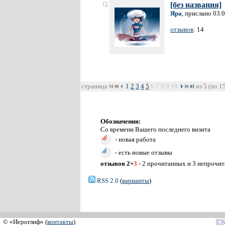
[без названия]
Яра
, прислано 03.
отзывов
: 14
страница
1
2
3
4
5
6
7
8
9
10
из 5 (по 1
Обозначения:
Со времени Вашего последнего визита
- новая работа
- есть новые отзывы
отзывов 2+
3
- 2 прочитанных и 3 непрочи
RSS 2.0
(
варианты
)
© «Иероглиф» (
контакты
)