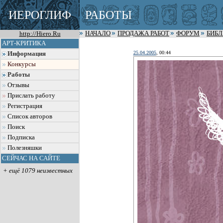
ИЕРОГЛИФ
РАБОТЫ
http://Hiero.Ru
НАЧАЛО
ПРОДАЖА РАБОТ
ФОРУМ
БИБ
АРТ-КРИТИКА
25.04.2005
, 00:44
Информация
Конкурсы
Работы
Отзывы
Прислать работу
Регистрация
Список авторов
Поиск
Подписка
Полезняшки
СЕЙЧАС НА САЙТЕ
+ ещё 1079 неизвестных