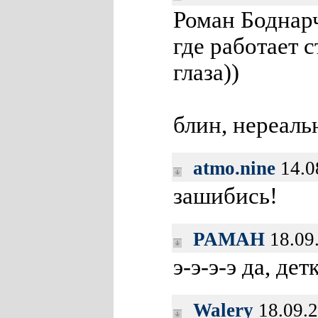
Роман Боднарч
где работает 
глаза))
блин, нереаль
atmo.nine
14.0
зашибись!
PAMAH
18.09
э-э-э-э да, детк
Walery
18.09.2