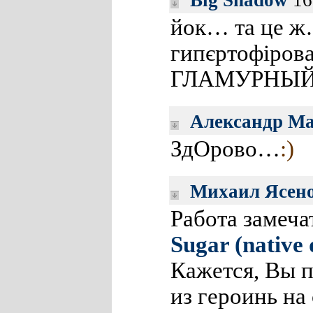
Big Shadow
16
йок… та це ж…
гипєртофіро
ГЛАМУРНЫЙ К
Александр М
ЗдОрово…
:)
Михаил Ясен
Работа замеча
Sugar (native 
Кажется, Вы 
из героинь на