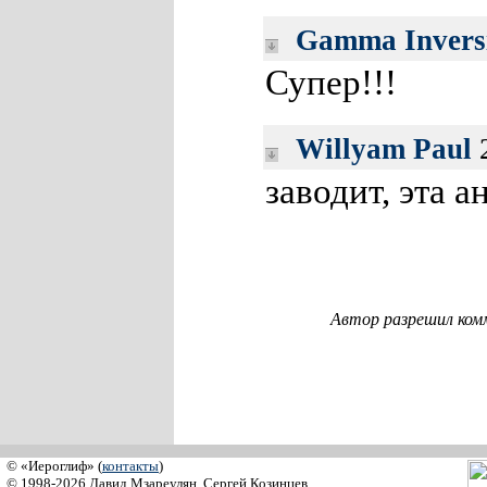
Gamma Invers
Супер!!!
Willyam Paul
2
заводит, эта 
Автор разрешил ком
© «Иероглиф» (
контакты
)
© 1998-2026 Давид Мзареулян, Сергей Козинцев