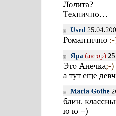
Лолита?
Технично…
Used
25.04.200
Романтично
:-
Яра
(автор)
25
Это Анечка
;-)
а тут еще дев
Marla Gothe
2
блин, классны
ю ю =)