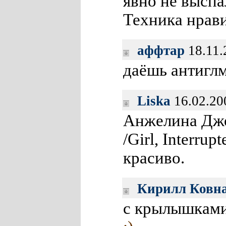
явно не высп
Техника нрави
аффтар
18.11.
даёшь антигл
Liska
16.02.20
Анжелина Джо
/Girl, Interrup
красиво.
Кирилл Ковн
с крылышками