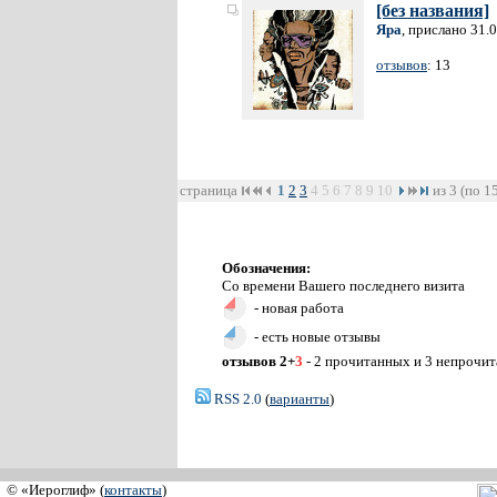
[без названия]
Яра
, прислано 31.
отзывов
: 13
страница
1
2
3
4
5
6
7
8
9
10
из 3 (по 1
Обозначения:
Со времени Вашего последнего визита
- новая работа
- есть новые отзывы
отзывов 2+
3
- 2 прочитанных и 3 непрочи
RSS 2.0
(
варианты
)
© «Иероглиф» (
контакты
)