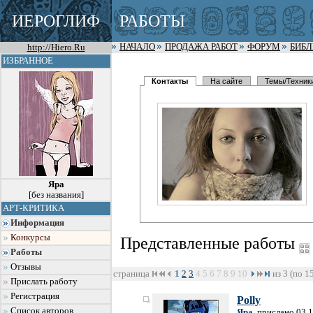
ИЕРОГЛИФ
РАБОТЫ
http://Hiero.Ru
НАЧАЛО
ПРОДАЖА РАБОТ
ФОРУМ
БИБ
ИЗБРАННОЕ
Контакты
На сайте
Темы/Техник
Яра
[без названия]
АРТ-КРИТИКА
Информация
Конкурсы
Представленные работы
Работы
Отзывы
страница
1
2
3
4
5
6
7
8
9
10
из 3 (по 1
Прислать работу
Регистрация
Polly
Список авторов
Яра
, прислано 03.