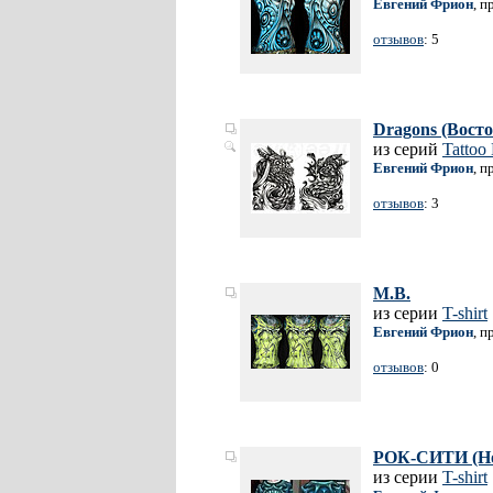
Евгений Фрион
, п
отзывов
: 5
Dragons (Восто
из серий
Tattoo
Евгений Фрион
, п
отзывов
: 3
M.B.
из серии
T-shirt
Евгений Фрион
, п
отзывов
: 0
РОК-СИТИ (Но
из серии
T-shirt