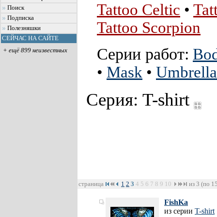
Tattoo Celtic
•
Tat
Поиск
Подписка
Tattoo Scorpion
Полезняшки
СЕЙЧАС НА САЙТЕ
Серии работ:
Bod
+ ещё 899 неизвестных
•
Mask
•
Umbrella
Серия: T-shirt
страница
1
2
3
4
5
6
7
8
9
10
из 3 (по 1
FishKa
из серии
T-shirt