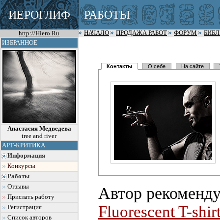
ИЕРОГЛИФ
РАБОТЫ
http://Hiero.Ru
НАЧАЛО
ПРОДАЖА РАБОТ
ФОРУМ
БИБ
ИЗБРАННОЕ
Контакты
О себе
На сайте
Анастасия Медведева
tree and river
АРТ-КРИТИКА
Информация
Конкурсы
Работы
Отзывы
Автор рекоменду
Прислать работу
Fluorescent T-shir
Регистрация
Список авторов