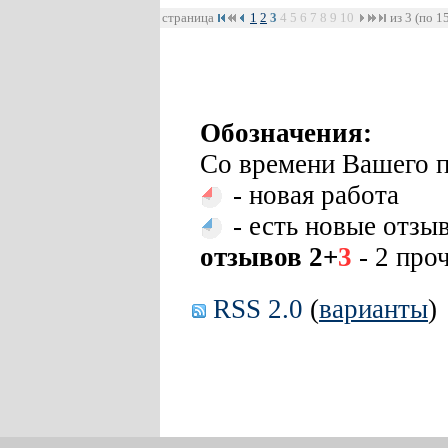
страница
1
2
3
4
5
6
7
8
9
10
из 3 (по 1
Обозначения:
Со времени Вашего п
- новая работа
- есть новые отзы
отзывов 2+
3
- 2 про
RSS 2.0
(
варианты
)