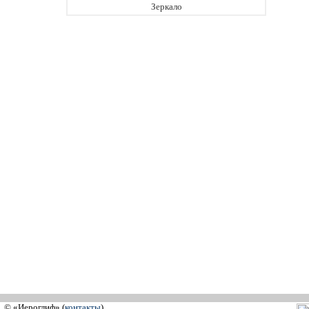
Зеркало
© «Иероглиф» (
контакты
)