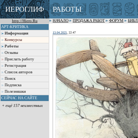
ИЕРОГЛИФ
РАБОТЫ
http://Hiero.Ru
НАЧАЛО
ПРОДАЖА РАБОТ
ФОРУМ
БИБ
АРТ-КРИТИКА
13.04.2025
, 22:47
Информация
Конкурсы
Работы
Отзывы
Прислать работу
Регистрация
Список авторов
Поиск
Подписка
Полезняшки
СЕЙЧАС НА САЙТЕ
+ ещё 157 неизвестных