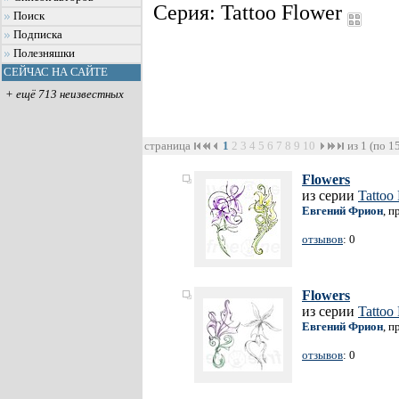
Серия: Tattoo Flower
Поиск
Подписка
Полезняшки
СЕЙЧАС НА САЙТЕ
+ ещё 713 неизвестных
страница
1
2
3
4
5
6
7
8
9
10
из 1 (по 1
Flowers
из серии
Tattoo
Евгений Фрион
, п
отзывов
: 0
Flowers
из серии
Tattoo
Евгений Фрион
, п
отзывов
: 0