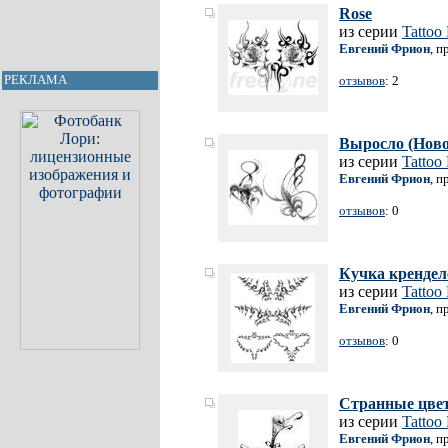
Rose
из серии
Tattoo
Евгений Фрион
, п
РЕКЛАМА
отзывов
: 2
Выросло (Ново
из серии
Tattoo
Евгений Фрион
, п
отзывов
: 0
Кучка кренделе
из серии
Tattoo
Евгений Фрион
, п
отзывов
: 0
Странные цве
из серии
Tattoo
Евгений Фрион
, п