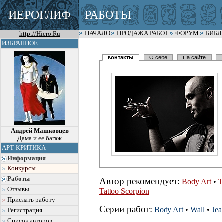
ИЕРОГЛИФ
РАБОТЫ
http://Hiero.Ru
НАЧАЛО
ПРОДАЖА РАБОТ
ФОРУМ
БИБ
ИЗБРАННОЕ
Контакты
О себе
На сайте
Андрей Машковцев
Дама и ее багаж
АРТ-КРИТИКА
Информация
Конкурсы
Работы
Автор рекомендует:
Body Art
•
T
Отзывы
Tattoo Scorpion
Прислать работу
Серии работ:
Body Art
•
Wall
•
Jea
Регистрация
Список авторов