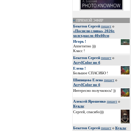
ПРЯМОЙ ЭФИР
Бекетов Сергей
пишет
о
«Поспели сливы» 2026г.
холст,масло 40х60см
:
Игорь !
Аппетитно )))
Класс !
Бекетов Сергей
пишет
о
AcrylColor no 4
:
Елена !
Большое СПАСИБО !
Шипицова Елена
пишет
о
AcrylColor no 4
:
Интересно получилось! ))
Алексей Ярошенко
пишет
о
Кукла
:
Сергей, спасибо)))
Бекетов Сергей
пишет
о
Кукла
: