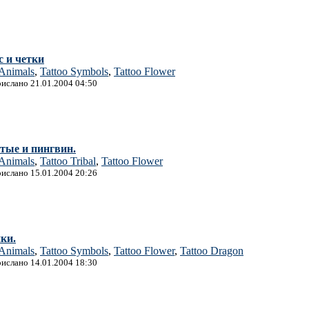
с и четки
 Animals
,
Tattoo Symbols
,
Tattoo Flower
рислано 21.01.2004 04:50
тые и пингвин.
 Animals
,
Tattoo Tribal
,
Tattoo Flower
рислано 15.01.2004 20:26
ки.
 Animals
,
Tattoo Symbols
,
Tattoo Flower
,
Tattoo Dragon
рислано 14.01.2004 18:30