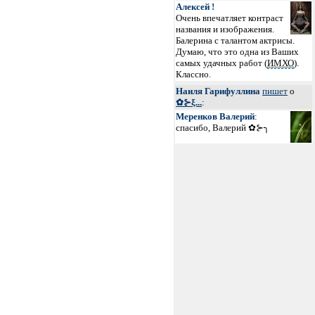
Алексей !
Очень впечатляет контраст
названия и изображения.
Балерина с талантом актрисы.
Думаю, что это одна из Ваших
самых удачных работ (
ИМХО
).
Классно.
Наиля Гарифуллина
пишет
о
✿⊱ξ...
:
Меренков Валерий
:
спасибо, Валерий ✿⊱╮