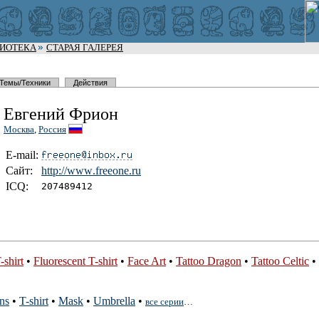
ЛИОТЕКА
СТАРАЯ ГАЛЕРЕЯ
Темы/Техники
Действия
Евгений Фрион
Москва
,
Россия
E-mail:
Сайт:
http://www
.freeone.r
u
I
C
Q:
207489412
-shirt
•
Fluorescent T-shirt
•
Face Art
•
Tattoo Dragon
•
Tattoo Celtic
•
ns
•
T-shirt
•
Mask
•
Umbrella
•
все серии
…