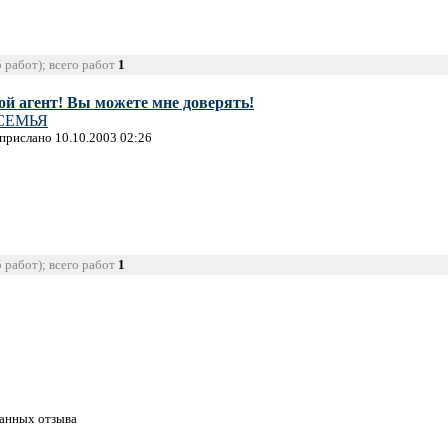
5 работ); всего работ
1
ой агент! Вы можете мне доверять!
СЕМЬЯ
 прислано 10.10.2003 02:26
5 работ); всего работ
1
танных отзыва