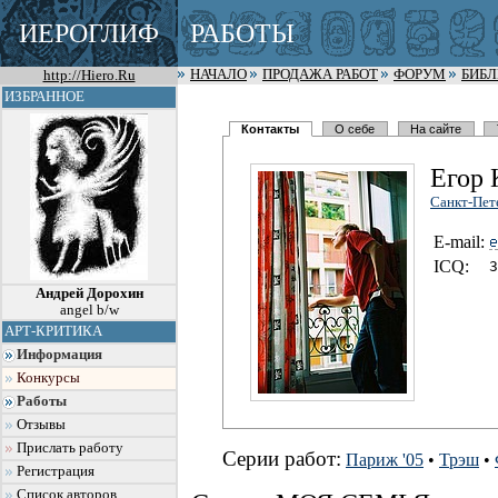
ИЕРОГЛИФ
РАБОТЫ
http://Hiero.Ru
НАЧАЛО
ПРОДАЖА РАБОТ
ФОРУМ
БИБ
ИЗБРАННОЕ
Контакты
О себе
На сайте
Егор 
Санкт-Пет
E-mail:
I
C
Q:
3
Андрей Дорохин
angel b/w
АРТ-КРИТИКА
Информация
Конкурсы
Работы
Отзывы
Прислать работу
Серии работ:
Париж '05
•
Трэш
•
Регистрация
Список авторов