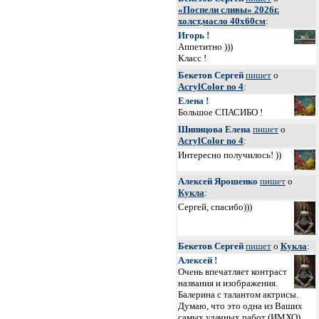
«Поспели сливы» 2026г.
холст,масло 40х60см
:
Игорь !
Аппетитно )))
Класс !
Бекетов Сергей
пишет
о
AcrylColor no 4
:
Елена !
Большое СПАСИБО !
Шипицова Елена
пишет
о
AcrylColor no 4
:
Интересно получилось! ))
Алексей Ярошенко
пишет
о
Кукла
:
Сергей, спасибо)))
Бекетов Сергей
пишет
о
Кукла
:
Алексей !
Очень впечатляет контраст
названия и изображения.
Балерина с талантом актрисы.
Думаю, что это одна из Ваших
самых удачных работ (
ИМХО
).