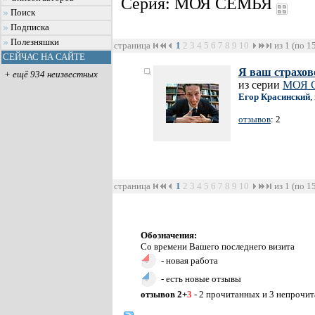
Серия: МОЯ СЕМЬЯ
Поиск
Подписка
Полезняшки
страница
1
2
3
4
5
6
7
8
9
10
из 1 (по 1
СЕЙЧАС НА САЙТЕ
Я ваш страхов
+ ещё 934 неизвестных
из серии
МОЯ 
Егор Красинский
,
отзывов
: 2
страница
1
2
3
4
5
6
7
8
9
10
из 1 (по 1
Обозначения:
Со времени Вашего последнего визита
- новая работа
- есть новые отзывы
отзывов 2+
3
- 2 прочитанных и 3 непрочи