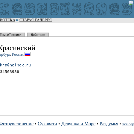
ЛИОТЕКА
СТАРАЯ ГАЛЕРЕЯ
Темы/Техники
Действия
Красинский
ербург
,
Россия
34503936
Фотоувеличение
•
Сукавати
•
Девушка и Море
•
Раздумья
•
все се