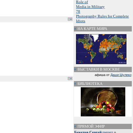
Role of
Media in Military
78
Photography Rules for Complete
Idiots
НА КАРТЕ МИРА
ВЫСТАВКИ В МОСКВЕ
афиша от
Даши Шулеко
:
БИБЛИОТЕКА
ПРЯМОЙ ЭФИР
Бекетов Сергей
пишет
о