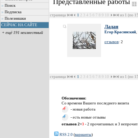
Представленные работы
Поиск
Подписка
страница
1
2
3
4
5
6
7
8
9
10
из 1 (по 1
Полезняшки
СЕЙЧАС НА САЙТЕ
Ладан
Егор Красинский
,
+ ещё 191 неизвестный
отзывов
: 2
страница
1
2
3
4
5
6
7
8
9
10
из 1 (по 1
Обозначения:
Со времени Вашего последнего визита
- новая работа
- есть новые отзывы
отзывов 2+
3
- 2 прочитанных и 3 непрочи
RSS 2.0
(
варианты
)