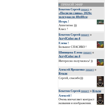
ПРЯМОЙ ЭФИР
Бекетов Сергей
пишет
о
«Поспели сливы» 2026г.
холст,масло 40х60см
:
Игорь !
Аппетитно )))
Класс !
Бекетов Сергей
пишет
о
AcrylColor no 4
:
Елена !
Большое СПАСИБО !
Шипицова Елена
пишет
о
AcrylColor no 4
:
Интересно получилось! ))
Алексей Ярошенко
пишет
о
Кукла
:
Сергей, спасибо)))
Бекетов Сергей
пишет
о
Кукла
:
Алексей !
Очень впечатляет контраст
названия и изображения.