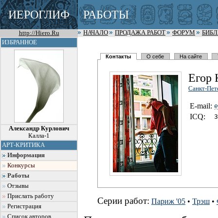
ИЕРОГЛИФ
РАБОТЫ
http://Hiero.Ru
НАЧАЛО
ПРОДАЖА РАБОТ
ФОРУМ
БИБ
ИЗБРАННОЕ
Контакты
О себе
На сайте
Егор 
Санкт-Пет
E-mail:
I
C
Q:
3
Александр Курлович
Калла-1
АРТ-КРИТИКА
Информация
Конкурсы
Работы
Отзывы
Прислать работу
Серии работ:
Париж '05
•
Трэш
•
Регистрация
Список авторов