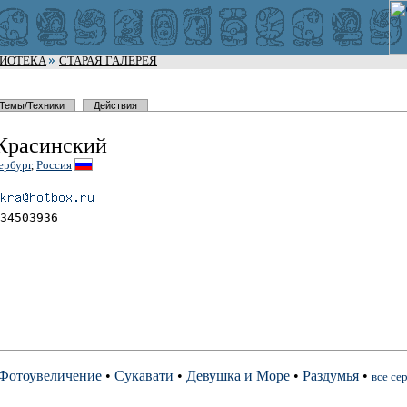
ЛИОТЕКА
СТАРАЯ ГАЛЕРЕЯ
Темы/Техники
Действия
Красинский
ербург
,
Россия
34503936
Фотоувеличение
•
Сукавати
•
Девушка и Море
•
Раздумья
•
все се