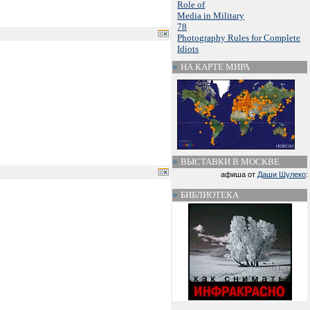
Role of
Media in Military
78
Photography Rules for Complete
Idiots
НА КАРТЕ МИРА
ВЫСТАВКИ В МОСКВЕ
афиша от
Даши Шулеко
:
БИБЛИОТЕКА