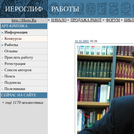
ИЕРОГЛИФ
РАБОТЫ
http://Hiero.Ru
НАЧАЛО
ПРОДАЖА РАБОТ
ФОРУМ
БИБ
АРТ-КРИТИКА
Информация
Конкурсы
10.10.2003
, 02:26
Работы
Отзывы
Прислать работу
Регистрация
Список авторов
Поиск
Подписка
Полезняшки
СЕЙЧАС НА САЙТЕ
+ ещё 1170 неизвестных