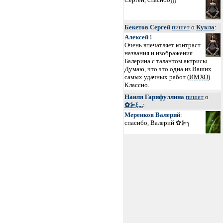
Бекетов Сергей
пишет
о
Кукла
:
Алексей !
Очень впечатляет контраст
названия и изображения.
Балерина с талантом актрисы.
Думаю, что это одна из Ваших
самых удачных работ (
ИМХО
).
Классно.
Наиля Гарифуллина
пишет
о
✿⊱ξ...
:
Меренков Валерий
:
спасибо, Валерий ✿⊱╮