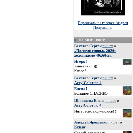
Персональная галерея Андрея
Полушкина
ПРЯМОЙ ЭФИР
Бекетов Сергей
пишет
о
«Поспели сливы» 2026г.
холст,масло 40х60см
:
Игорь !
Аппетитно )))
Класс !
Бекетов Сергей
пишет
о
AcrylColor no 4
:
Елена !
Большое СПАСИБО !
Шипицова Елена
пишет
о
AcrylColor no 4
:
Интересно получилось! ))
Алексей Ярошенко
пишет
о
Кукла
:
Сергей, спасибо)))