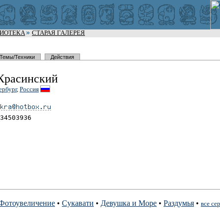
ЛИОТЕКА
СТАРАЯ ГАЛЕРЕЯ
Темы/Техники
Действия
Красинский
ербург
,
Россия
34503936
Фотоувеличение
•
Сукавати
•
Девушка и Море
•
Раздумья
•
все се