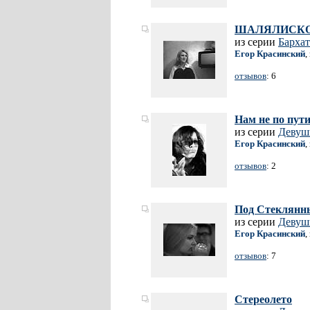
ШАЛЯЛИСКО
из серии
Барха
Егор Красинский
,
отзывов
: 6
Нам не по пут
из серии
Девушк
Егор Красинский
,
отзывов
: 2
Под Стеклянн
из серии
Девушк
Егор Красинский
,
отзывов
: 7
Стереолето