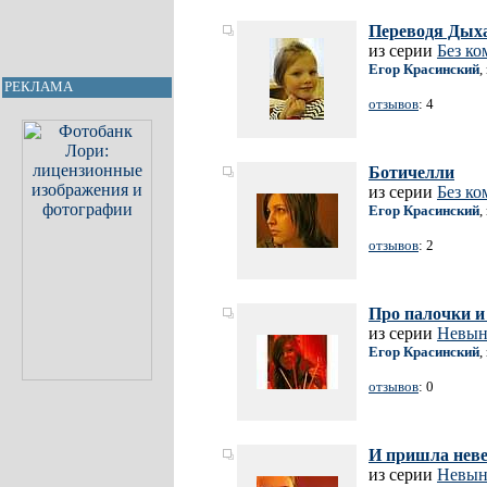
Переводя Дых
из серии
Без к
Егор Красинский
,
РЕКЛАМА
отзывов
: 4
Ботичелли
из серии
Без к
Егор Красинский
,
отзывов
: 2
Про палочки и
из серии
Невын
Егор Красинский
,
отзывов
: 0
И пришла неве
из серии
Невын