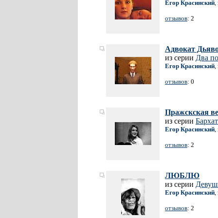
Егор Красинский
,
отзывов
: 2
Адвокат Дьяв
из серии
Два п
Егор Красинский
,
отзывов
: 0
Пражскская ве
из серии
Барха
Егор Красинский
,
отзывов
: 2
ЛЮБЛЮ
из серии
Девушк
Егор Красинский
,
отзывов
: 2