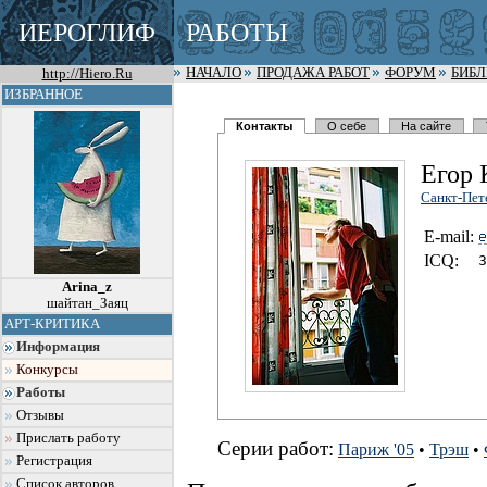
ИЕРОГЛИФ
РАБОТЫ
http://Hiero.Ru
НАЧАЛО
ПРОДАЖА РАБОТ
ФОРУМ
БИБ
ИЗБРАННОЕ
Контакты
О себе
На сайте
Егор 
Санкт-Пет
E-mail:
I
C
Q:
3
Arina_z
шайтан_Заяц
АРТ-КРИТИКА
Информация
Конкурсы
Работы
Отзывы
Прислать работу
Серии работ:
Париж '05
•
Трэш
•
Регистрация
Список авторов