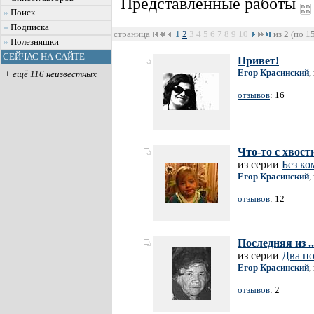
Представленные работы
Поиск
Подписка
страница
1
2
3
4
5
6
7
8
9
10
из 2 (по 1
Полезняшки
СЕЙЧАС НА САЙТЕ
Привет!
Егор Красинский
,
+ ещё 116 неизвестных
отзывов
: 16
Что-то с хвост
из серии
Без к
Егор Красинский
,
отзывов
: 12
Последняя из ..
из серии
Два п
Егор Красинский
,
отзывов
: 2