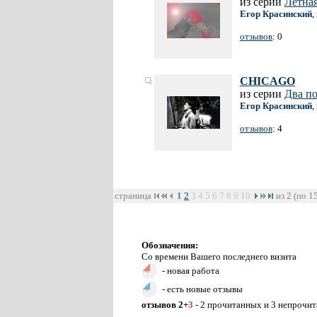
из серии
Летная
Егор Красинский
,
отзывов
: 0
CHICAGO
из серии
Два п
Егор Красинский
,
отзывов
: 4
страница
1
2
3
4
5
6
7
8
9
10
из 2 (по 1
Обозначения:
Со времени Вашего последнего визита
- новая работа
- есть новые отзывы
отзывов 2+
3
- 2 прочитанных и 3 непрочи