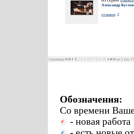
Александр Кустов
отзывов
: 2
страница
1
2
3
4
5
6
7
8
9
10
из 1 (по 1
Обозначения:
Со времени Ваше
- новая работа
- есть новые о