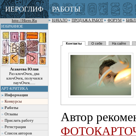
ИЕРОГЛИФ
РАБОТЫ
http://Hiero.Ru
НАЧАЛО
ПРОДАЖА РАБОТ
ФОРУМ
БИБ
ИЗБРАННОЕ
Контакты
О себе
На сайте
Асакеева Юлия
Раз клочОчек, два
клочОчек, получился
паучОчек......
АРТ-КРИТИКА
Информация
Конкурсы
Работы
Автор рекоме
Отзывы
Прислать работу
ФОТОКАРТО
Регистрация
Список авторов