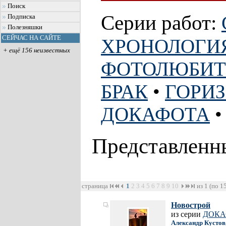
Поиск
Серии работ:
Подписка
Полезняшки
СЕЙЧАС НА САЙТЕ
ХРОНОЛОГИ
+ ещё 156 неизвестных
ФОТОЛЮБИТ
БРАК
•
ГОРИ
ДОКАФОТА
Представленн
страница
1
2
3
4
5
6
7
8
9
10
из 1 (по 1
Новострой
из серии
ДОКА
Александр Кустов