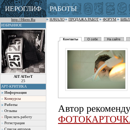
ИЕРОГЛИФ
РАБОТЫ
http://Hiero.Ru
НАЧАЛО
ПРОДАЖА РАБОТ
ФОРУМ
БИБ
ИЗБРАННОЕ
Контакты
О себе
На сайте
AlT AlTerT
25
АРТ-КРИТИКА
Информация
Конкурсы
Работы
Автор рекоменду
Отзывы
ФОТОКАРТОЧК
Прислать работу
Регистрация
Список авторов