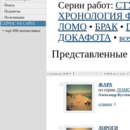
Серии работ:
СТ
Поиск
Подписка
ХРОНОЛОГИЯ 
Полезняшки
СЕЙЧАС НА САЙТЕ
ЛОМО
•
БРАК
•
+ ещё 496 неизвестных
ДОКАФОТА
•
все
Представленные
страница
1
2
3
4
5
6
7
8
9
10
из 1 (по 1
ЖАРА
из серии
ЛОМ
Александр Кустов
отзывов
: 3
ДОРОГИ