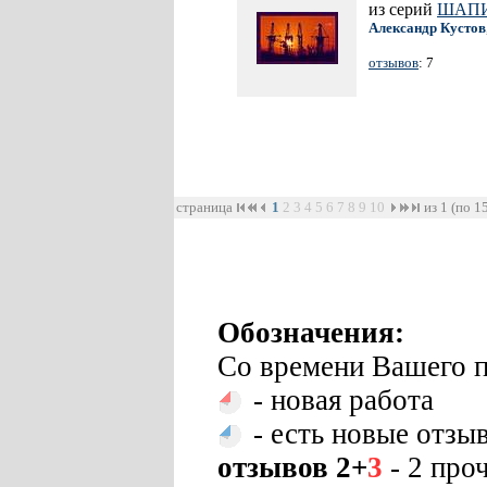
из серий
ШАП
Александр Кустов
отзывов
: 7
страница
1
2
3
4
5
6
7
8
9
10
из 1 (по 1
Обозначения:
Со времени Вашего п
- новая работа
- есть новые отзы
отзывов 2+
3
- 2 про