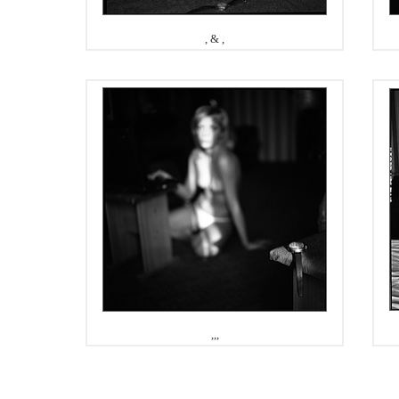
, & ,
,,,