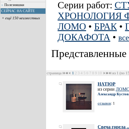
Серии работ:
СТ
Полезняшки
СЕЙЧАС НА САЙТЕ
ХРОНОЛОГИЯ 
+ ещё 150 неизвестных
ЛОМО
•
БРАК
•
ДОКАФОТА
•
все
Представленные
страница
1
2
3
4
5
6
7
8
9
10
из 1 (по 1
НАТЮР
из серии
ЛОМ
Александр Кустов
отзывов
: 1
Свеча горела ..