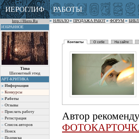
ИЕРОГЛИФ
РАБОТЫ
http://Hiero.Ru
НАЧАЛО
ПРОДАЖА РАБОТ
ФОРУМ
БИБ
ИЗБРАННОЕ
Контакты
О себе
На сайте
Tima
Шахматный этюд
АРТ-КРИТИКА
Информация
Конкурсы
Работы
Отзывы
Прислать работу
Автор рекоменду
Регистрация
ФОТОКАРТОЧК
Список авторов
Поиск
Подписка