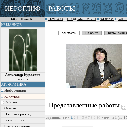
ИЕРОГЛИФ
РАБОТЫ
http://Hiero.Ru
НАЧАЛО
ПРОДАЖА РАБОТ
ФОРУМ
БИБ
ИЗБРАННОЕ
Контакты
На сайте
Темы/Техник
Александр Курлович
чеснок
АРТ-КРИТИКА
Информация
Конкурсы
Работы
Представленные работы
Отзывы
Прислать работу
страница
1
2
3
4
5
6
7
8
9
10
из 1 (по 1
Регистрация
Список авторов