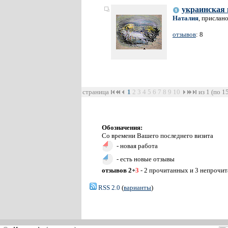
украинская 
Наталия
, прислан
отзывов
: 8
страница
1
2
3
4
5
6
7
8
9
10
из 1 (по 1
Обозначения:
Со времени Вашего последнего визита
- новая работа
- есть новые отзывы
отзывов 2+
3
- 2 прочитанных и 3 непрочи
RSS 2.0
(
варианты
)