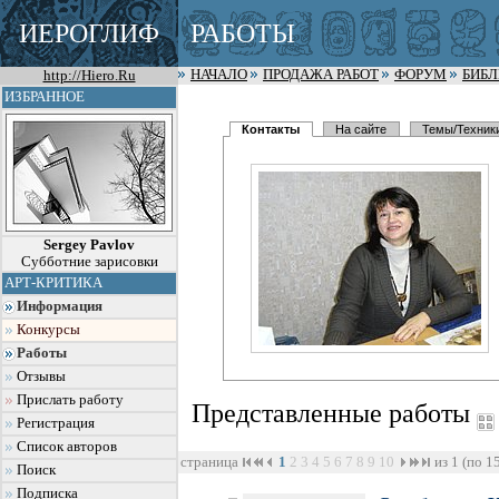
ИЕРОГЛИФ
РАБОТЫ
http://Hiero.Ru
НАЧАЛО
ПРОДАЖА РАБОТ
ФОРУМ
БИБ
ИЗБРАННОЕ
Контакты
На сайте
Темы/Техник
Sergey Pavlov
Субботние зарисовки
АРТ-КРИТИКА
Информация
Конкурсы
Работы
Отзывы
Прислать работу
Представленные работы
Регистрация
Список авторов
страница
1
2
3
4
5
6
7
8
9
10
из 1 (по 1
Поиск
Подписка