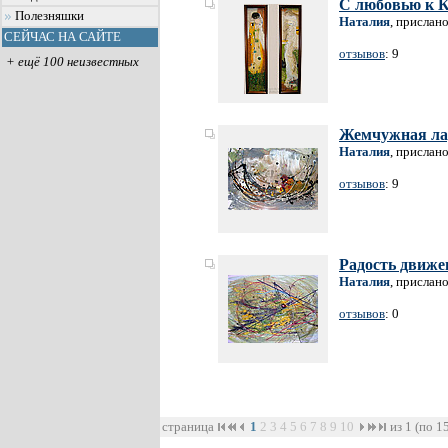
С любовью к 
Полезняшки
Наталия
, прислан
СЕЙЧАС НА САЙТЕ
отзывов
: 9
+ ещё 100 неизвестных
Жемчужная ла
Наталия
, прислан
отзывов
: 9
Радость движе
Наталия
, прислан
отзывов
: 0
страница
1
2
3
4
5
6
7
8
9
10
из 1 (по 1