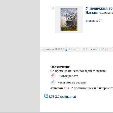
У подножия г
Наталия
, прислан
отзывов
: 14
страница
1
2
3
4
5
6
7
8
9
10
из 2 (по 1
Обозначения:
Со времени Вашего последнего визита
- новая работа
- есть новые отзывы
отзывов 2+
3
- 2 прочитанных и 3 непрочи
RSS 2.0
(
варианты
)