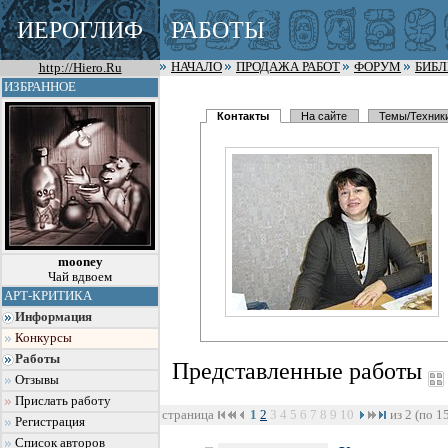
ИЕРОГЛИФ
РАБОТЫ
http://Hiero.Ru
НАЧАЛО
ПРОДАЖА РАБОТ
ФОРУМ
БИБ
ИЗБРАННОЕ
Контакты
На сайте
Темы/Техник
mooney
Чай вдвоем
АРТ-КРИТИКА
Информация
Конкурсы
Работы
Представленные работы
Отзывы
Прислать работу
страница
1
2
3
4
5
6
7
8
9
10
из 2 (по 1
Регистрация
Список авторов