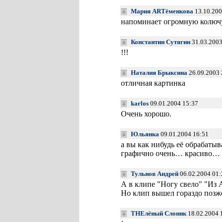
Мария ARTёменкова
13.10.200
напоминает огромную колюч
Константин Сутягин
31.03.2003
!!!
Наталия Брыксина
26.09.2003 
отличная картинка
karlos
09.01.2004 15:37
Очень хорошо.
Юльянка
09.01.2004 16:51
а вы как нибудь её обрабатыв
графично очень… красиво…
Тульнов Андрей
06.02.2004 01:
А в клипе "Ногу свело" "Из
Но клип вышел гораздо позж
THEлёный Слоник
18.02.2004 