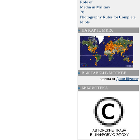
Role of
Media in Military
78
Photography Rules for Complete
Idiots
НА КАРТЕ МИРА
ВЫСТАВКИ В МОСКВЕ
афиша от
Даши Шулеко
:
БИБЛИОТЕКА