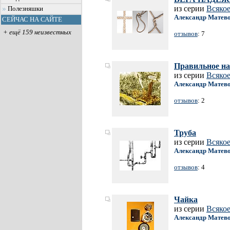
из серии
Всяко
Полезняшки
Александр Матев
СЕЙЧАС НА САЙТЕ
+ ещё 159 неизвестных
отзывов
: 7
Правильное н
из серии
Всяко
Александр Матев
отзывов
: 2
Труба
из серии
Всяко
Александр Матев
отзывов
: 4
Чайка
из серии
Всяко
Александр Матев