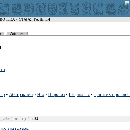
ЛИОТЕКА
СТАРАЯ ГАЛЕРЕЯ
и
Действия
н
.
ru
гр
•
Абстракции
•
Ню
•
Паровоз
•
Шершавая
•
Триптих прошлое
5 работ); всего работ
23
ЖДА ЛЮБОВЬ