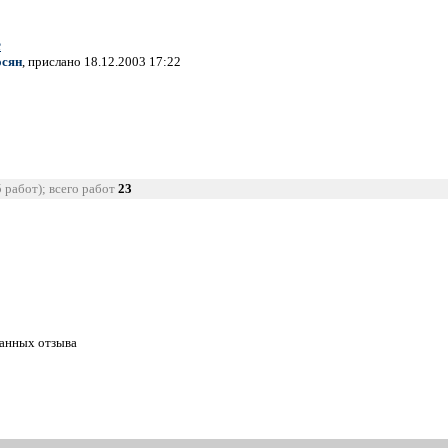
е
осян
, прислано 18.12.2003 17:22
5 работ); всего работ
23
танных отзыва