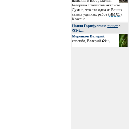
названия и изображения.
Балерина с талантом актрисы.
Думаю, что это одна из Ваших
самых удачных работ (
ИМХО
).
Классно.
Наиля Гарифуллина
пишет
о
✿⊱ξ...
:
Меренков Валерий
:
спасибо, Валерий ✿⊱╮