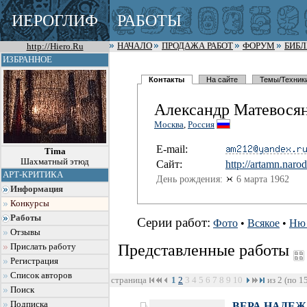
ИЕРОГЛИФ
РАБОТЫ
http://Hiero.Ru
НАЧАЛО
ПРОДАЖА РАБОТ
ФОРУМ
БИБ
ИЗБРАННОЕ
Контакты
На сайте
Темы/Техник
Александр Матевося
Москва
,
Россия
E-mail:
Tima
Шахматный этюд
Сайт:
http://art
amn.narod
АРТ-КРИТИКА
День рождения:
6 марта 1962
Информация
Конкурсы
Работы
Серии работ:
Фото
•
Всякое
•
Ню 
Отзывы
Представленные работы
Прислать работу
Регистрация
Список авторов
страница
1
2
3
4
5
6
7
8
9
10
из 2 (по 1
Поиск
Подписка
ВЕРА НАДЕ