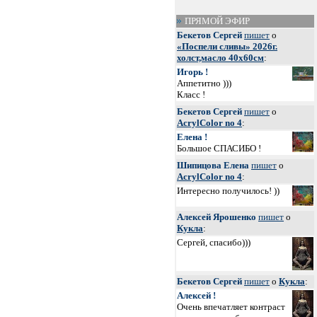
ПРЯМОЙ ЭФИР
Бекетов Сергей
пишет
о
«Поспели сливы» 2026г.
холст,масло 40х60см
:
Игорь !
Аппетитно )))
Класс !
Бекетов Сергей
пишет
о
AcrylColor no 4
:
Елена !
Большое СПАСИБО !
Шипицова Елена
пишет
о
AcrylColor no 4
:
Интересно получилось! ))
Алексей Ярошенко
пишет
о
Кукла
:
Сергей, спасибо)))
Бекетов Сергей
пишет
о
Кукла
:
Алексей !
Очень впечатляет контраст