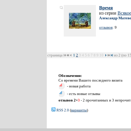
Время
из серии
Всяко
Александр Матев
отзывов
: 9
страница
1
2
3
4
5
6
7
8
9
10
из 2 (по 1
Обозначения:
Со времени Вашего последнего визита
- новая работа
- есть новые отзывы
отзывов 2+
3
- 2 прочитанных и 3 непрочи
RSS 2.0
(
варианты
)