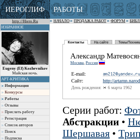
ИЕРОГЛИФ
РАБОТЫ
http://Hiero.Ru
НАЧАЛО
ПРОДАЖА РАБОТ
ФОРУМ
БИБ
ИЗБРАННОЕ
Контакты
На сайте
Темы/Техник
Александр Матевося
Москва
,
Россия
Eugeny (Ef) Kozhevnikov
Майская ночь.
E-mail:
АРТ-КРИТИКА
Сайт:
http://art
amn.narod
Информация
День рождения:
6 марта 1962
Конкурсы
Работы
Отзывы
Серии работ:
Фо
Прислать работу
Регистрация
Абстракции
•
Н
Список авторов
Шершавая
•
Трип
Поиск
Подписка