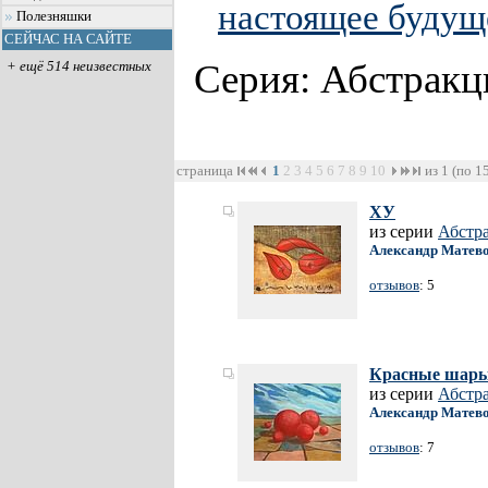
настоящее будущ
Полезняшки
СЕЙЧАС НА САЙТЕ
Серия: Абстрак
+ ещё 514 неизвестных
страница
1
2
3
4
5
6
7
8
9
10
из 1 (по 1
ХУ
из серии
Абстр
Александр Матев
отзывов
: 5
Красные шар
из серии
Абстр
Александр Матев
отзывов
: 7