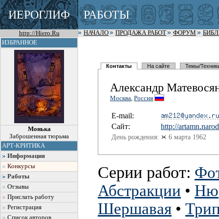
ИЕРОГЛИФ
РАБОТЫ
http://Hiero.Ru
НАЧАЛО
ПРОДАЖА РАБОТ
ФОРУМ
БИБ
ИЗБРАННОЕ
Контакты
На сайте
Темы/Техник
Александр Матевося
Москва
,
Россия
E-mail:
Сайт:
http://art
amn.narod
Монька
Заброшенная тюрьма
День рождения:
6 марта 1962
АРТ-КРИТИКА
Информация
Конкурсы
Серии работ:
Фо
Работы
Абстракции
•
Ню
Отзывы
Прислать работу
Шершавая
•
Трип
Регистрация
Список авторов