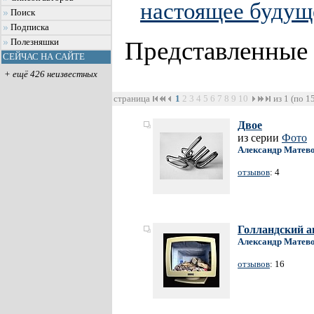
настоящее будущ
Поиск
Подписка
Представленные
Полезняшки
СЕЙЧАС НА САЙТЕ
+ ещё 426 неизвестных
страница
1
2
3
4
5
6
7
8
9
10
из 1 (по 1
Двое
из серии
Фото
Александр Матев
отзывов
: 4
Голландский а
Александр Матев
отзывов
: 16