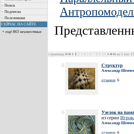
Поиск
Антропомодел
Подписка
Полезняшки
СЕЙЧАС НА САЙТЕ
Представленн
+ ещё 865 неизвестных
страница
1
2
3
4
5
6
7
8
9
10
из 1 (по 1
Структур
Александр Шевче
отзывов
: 6
Узелок на пам
из серии
Игрова
Александр Шевче
отзывов
: 6