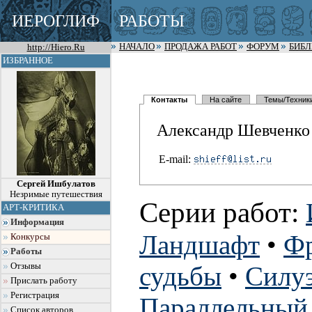
ИЕРОГЛИФ
РАБОТЫ
http://Hiero.Ru
НАЧАЛО
ПРОДАЖА РАБОТ
ФОРУМ
БИБ
ИЗБРАННОЕ
Контакты
На сайте
Темы/Техник
Александр Шевченко
E-mail:
Сергей Ишбулатов
Незримые путешествия
Серии работ:
АРТ-КРИТИКА
Информация
Ландшафт
•
Ф
Конкурсы
Работы
Отзывы
судьбы
•
Силу
Прислать работу
Регистрация
Параллельный 
Список авторов