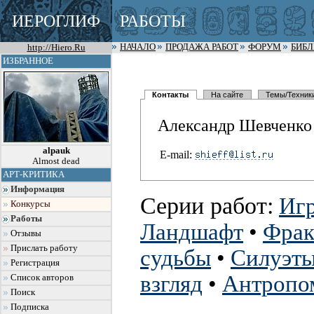
ИЕРОГЛИФ
РАБОТЫ
http://Hiero.Ru
НАЧАЛО
ПРОДАЖА РАБОТ
ФОРУМ
БИБ
ИЗБРАННОЕ
Контакты
На сайте
Темы/Техник
Александр Шевченко
alpauk
E-mail:
Almost dead
АРТ-КРИТИКА
Информация
Серии работ:
Игр
Конкурсы
Работы
Ландшафт
•
Фрак
Отзывы
Прислать работу
судьбы
•
Силуэт
Регистрация
взгляд
•
Антропо
Список авторов
Поиск
Подписка