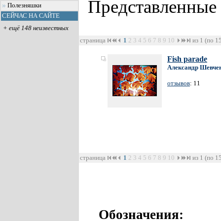
Представленные
Полезняшки
СЕЙЧАС НА САЙТЕ
+ ещё 148 неизвестных
страница
1
2
3
4
5
6
7
8
9
10
из 1 (по 1
Fish parade
Александр Шевче
отзывов
: 11
страница
1
2
3
4
5
6
7
8
9
10
из 1 (по 1
Обозначения: