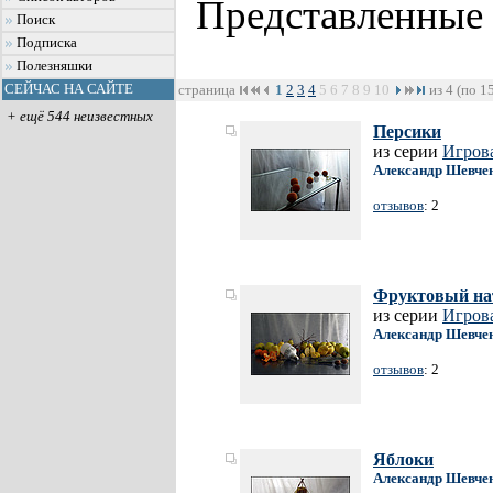
Представленные
Поиск
Подписка
Полезняшки
СЕЙЧАС НА САЙТЕ
страница
1
2
3
4
5
6
7
8
9
10
из 4 (по 1
+ ещё 544 неизвестных
Персики
из серии
Игрова
Александр Шевче
отзывов
: 2
Фруктовый на
из серии
Игрова
Александр Шевче
отзывов
: 2
Яблоки
Александр Шевче