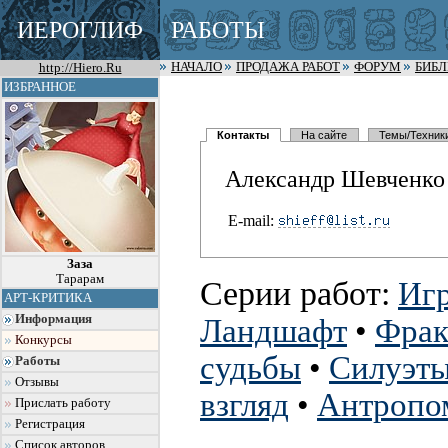
ИЕРОГЛИФ
РАБОТЫ
http://Hiero.Ru
НАЧАЛО
ПРОДАЖА РАБОТ
ФОРУМ
БИБ
ИЗБРАННОЕ
Контакты
На сайте
Темы/Техник
Александр Шевченко
E-mail:
Заза
Тарарам
Серии работ:
Игр
АРТ-КРИТИКА
Информация
Ландшафт
•
Фрак
Конкурсы
судьбы
•
Силуэт
Работы
Отзывы
взгляд
•
Антропо
Прислать работу
Регистрация
Список авторов