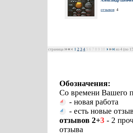
Александр Шевче
отзывов
: 4
страница
1
2
3
4
5
6
7
8
9
10
из 4 (по 1
Обозначения:
Со времени Вашего п
- новая работа
- есть новые отзы
отзывов 2+
3
- 2 про
отзыва