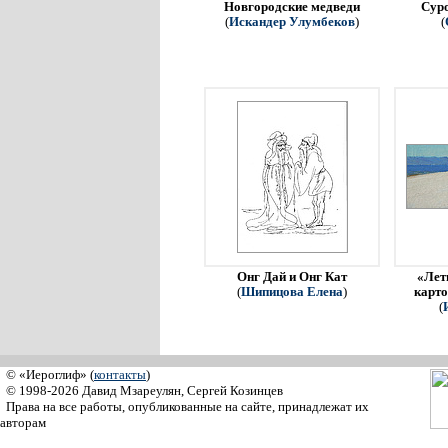
Новгородские медведи
Сур
(
Искандер Улумбеков
)
(
Онг Дай и Онг Кат
«Летн
(
Шипицова Елена
)
карто
(
© «Иероглиф» (
контакты
)
© 1998-2026 Давид Мзареулян, Сергей Козинцев
Права на все работы, опубликованные на сайте, принадлежат их
авторам