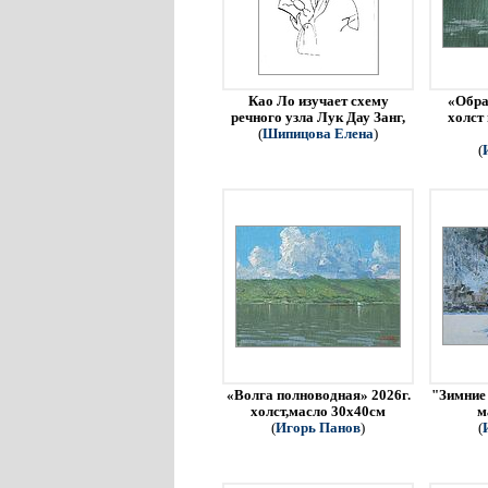
Као Ло изучает схему
«Обра
речного узла Лук Дау Занг,
холст
(
Шипицова Елена
)
(
«Волга полноводная» 2026г.
"Зимние 
холст,масло 30х40см
м
(
Игорь Панов
)
(