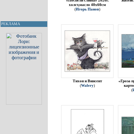
«Поспели сливы» 2026г.
житейс
холст,масло 40х60см
(
Игорь Панов
)
РЕКЛАМА
Тихон и Винсент
«Гроза п
(
Walery
)
карто
(