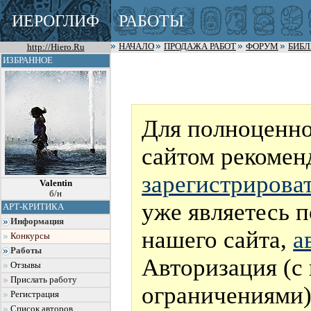
ИЕРОГЛИФ
РАБОТЫ
http://Hiero.Ru
НАЧАЛО
ПРОДАЖА РАБОТ
ФОРУМ
БИБ
ИЗБРАННОЕ
Для полноценно
сайтом рекомен
зарегистрирова
Valentin
б/н
уже являетесь 
АРТ-КРИТИКА
Информация
нашего сайта,
а
Конкурсы
Работы
Авторизация (с
Отзывы
Прислать работу
ограничениями)
Регистрация
Список авторов