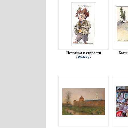
Незнайка в старости
Коты 
(
Walery
)