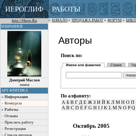
ИЕРОГЛИФ
РАБОТЫ
http://Hiero.Ru
НАЧАЛО
ПРОДАЖА РАБОТ
ФОРУМ
БИБ
ИЗБРАННОЕ
Авторы
Поиск по:
Имени или фамилии
Стране
Го
Дмитрий Маслов
лампа
АРТ-КРИТИКА
По алфавиту:
Информация
А
Б
В
Г
Д
Е
Ж
З
И
Й
К
Л
М
Н
О
П
Конкурсы
A
B
C
D
E
F
G
H
I
J
K
L
M
N
O
P
Q
Работы
Отзывы
Прислать работу
Октябрь 2005
Регистрация
Список авторов