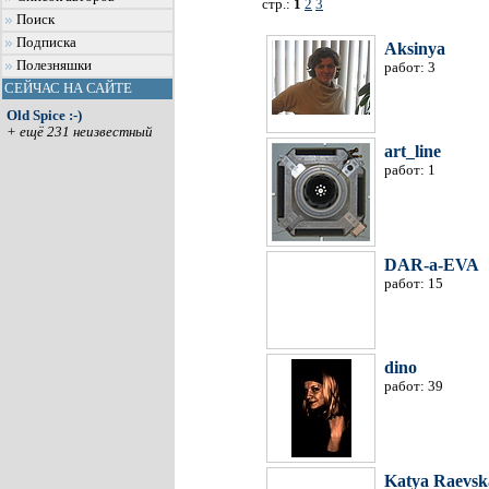
стр.:
1
2
3
Поиск
Подписка
Aksinya
Полезняшки
работ: 3
СЕЙЧАС НА САЙТЕ
Old Spice :-)
+ ещё 231 неизвестный
art_line
работ: 1
DAR-a-EVA
работ: 15
dino
работ: 39
Katya Raevsk