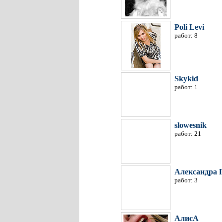
Poli Levi
работ: 8
Skykid
работ: 1
slowesnik
работ: 21
Александра
работ: 3
АлисА