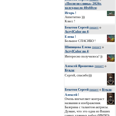
«Поспели сливы» 2026г.
холст,масло 40х60см
:
Игорь !
Аппетитно )))
Класс !
Бекетов Сергей
пишет
о
AcrylColor no 4
:
Елена !
Большое СПАСИБО !
Шипицова Елена
пишет
о
AcrylColor no 4
:
Интересно получилось! ))
Алексей Ярошенко
пишет
о
Кукла
:
Сергей, спасибо)))
Бекетов Сергей
пишет
о
Кукла
:
Алексей !
Очень впечатляет контраст
названия и изображения.
Балерина с талантом актрисы.
Думаю, что это одна из Ваших
самых удачных работ (
ИМХО
).