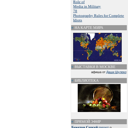
Role of
Media in Military
78
Photography Rules for Complete
Idiots
НА КАРТЕ МИРА
ВЫСТАВКИ В МОСКВЕ
афиша от
Даши Шулеко
:
БИБЛИОТЕКА
ПРЯМОЙ ЭФИР
Бекетов Сергей
пишет
о