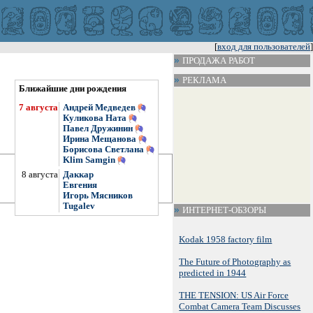
[
вход для пользователей
]
ПРОДАЖА РАБОТ
РЕКЛАМА
Ближайшие дни рождения
7 августа
Андрей Медведев
Куликова Ната
Павел Дружинин
Ирина Мещанова
Борисова Светлана
Klim Samgin
8 августа
Даккар
Евгения
Игорь Мясников
Tugalev
ИНТЕРНЕТ-ОБЗОРЫ
Kodak 1958 factory film
The Future of Photography as
predicted in 1944
THE TENSION: US Air Force
Combat Camera Team Discusses