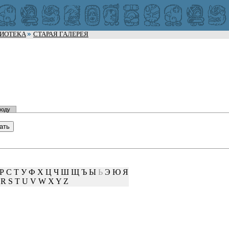
ЛИОТЕКА
СТАРАЯ ГАЛЕРЕЯ
роду
Р
С
Т
У
Ф
Х
Ц
Ч
Ш
Щ
Ъ
Ы
Ь
Э
Ю
Я
R
S
T
U
V
W
X
Y
Z