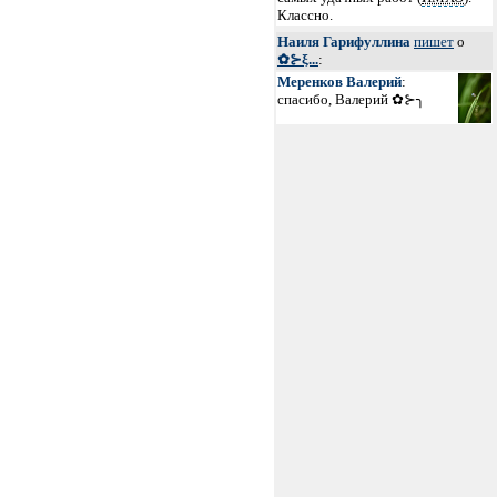
Классно.
Наиля Гарифуллина
пишет
о
✿⊱ξ...
:
Меренков Валерий
:
спасибо, Валерий ✿⊱╮