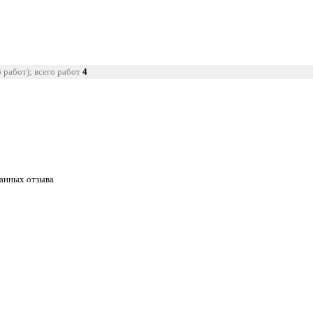
5 работ); всего работ
4
танных отзыва