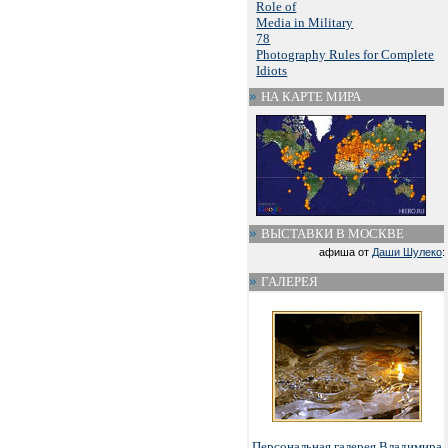
Role of
Media in Military
78
Photography Rules for Complete
Idiots
НА КАРТЕ МИРА
ВЫСТАВКИ В МОСКВЕ
афиша от
Даши Шулеко
:
ГАЛЕРЕЯ
Персональная галерея Владимира