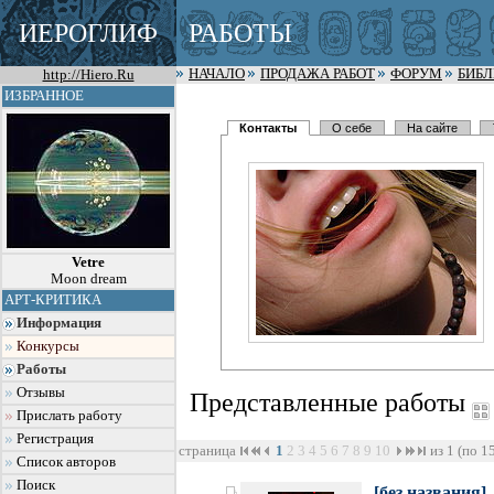
ИЕРОГЛИФ
РАБОТЫ
http://Hiero.Ru
НАЧАЛО
ПРОДАЖА РАБОТ
ФОРУМ
БИБ
ИЗБРАННОЕ
Контакты
О себе
На сайте
Vetre
Moon dream
АРТ-КРИТИКА
Информация
Конкурсы
Работы
Отзывы
Представленные работы
Прислать работу
Регистрация
страница
1
2
3
4
5
6
7
8
9
10
из 1 (по 1
Список авторов
Поиск
[без названия]