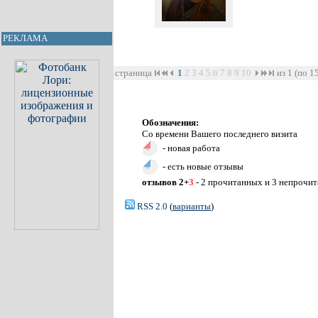
РЕКЛАМА
страница
1
2
3
4
5
6
7
8
9
10
из 1 (по 1
Обозначения:
Со времени Вашего последнего визита
- новая работа
- есть новые отзывы
отзывов 2+
3
- 2 прочитанных и 3 непрочи
RSS 2.0
(
варианты
)