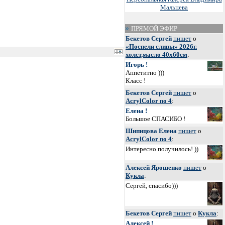
Мальцева
ПРЯМОЙ ЭФИР
Бекетов Сергей
пишет
о
«Поспели сливы» 2026г.
холст,масло 40х60см
:
Игорь !
Аппетитно )))
Класс !
Бекетов Сергей
пишет
о
AcrylColor no 4
:
Елена !
Большое СПАСИБО !
Шипицова Елена
пишет
о
AcrylColor no 4
:
Интересно получилось! ))
Алексей Ярошенко
пишет
о
Кукла
:
Сергей, спасибо)))
Бекетов Сергей
пишет
о
Кукла
:
Алексей !