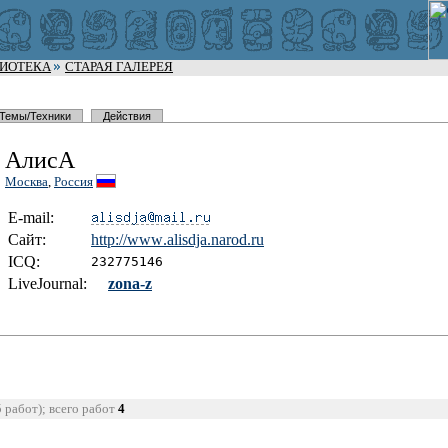
ЛИОТЕКА
СТАРАЯ ГАЛЕРЕЯ
Темы/Техники
Действия
АлисА
Москва
,
Россия
E-mail:
Сайт:
http://www
.alisdja.n
arod.ru
I
C
Q:
232775146
LiveJournal:
zona-z
5 работ); всего работ
4