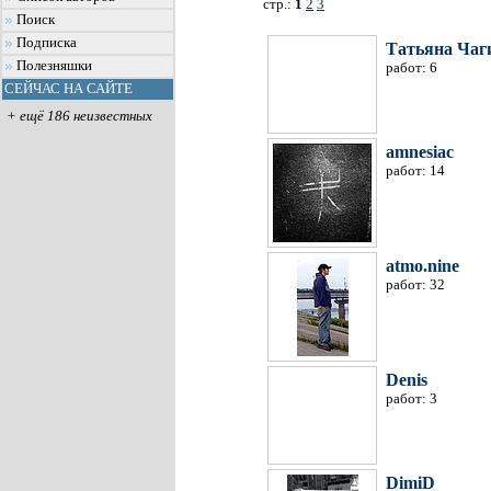
стр.:
1
2
3
Поиск
Подписка
Татьяна Чаг
Полезняшки
работ: 6
СЕЙЧАС НА САЙТЕ
+ ещё 186 неизвестных
amnesiac
работ: 14
atmo.nine
работ: 32
Denis
работ: 3
DimiD