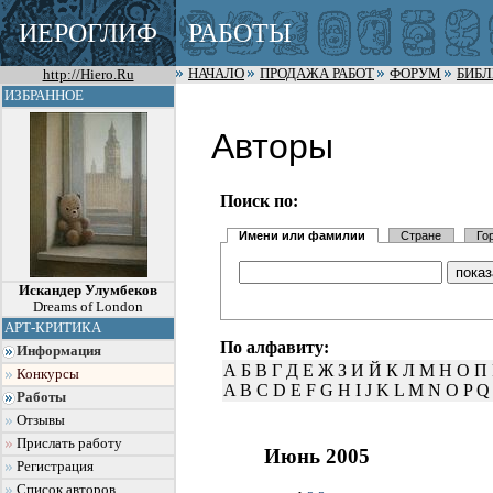
ИЕРОГЛИФ
РАБОТЫ
http://Hiero.Ru
НАЧАЛО
ПРОДАЖА РАБОТ
ФОРУМ
БИБ
ИЗБРАННОЕ
Авторы
Поиск по:
Имени или фамилии
Стране
Го
Искандер Улумбеков
Dreams of London
АРТ-КРИТИКА
По алфавиту:
Информация
А
Б
В
Г
Д
Е
Ж
З
И
Й
К
Л
М
Н
О
П
Конкурсы
A
B
C
D
E
F
G
H
I
J
K
L
M
N
O
P
Q
Работы
Отзывы
Прислать работу
Июнь 2005
Регистрация
Список авторов