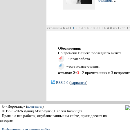
отзывов
: 2
страница
1
2
3
4
5
6
7
8
9
10
из 1 (по 1
Обозначения:
Со времени Вашего последнего визита
- новая работа
- есть новые отзывы
отзывов 2+
3
- 2 прочитанных и 3 непрочи
RSS 2.0
(
варианты
)
© «Иероглиф» (
контакты
)
© 1998-2026 Давид Мзареулян, Сергей Козинцев
Права на все работы, опубликованные на сайте, принадлежат их
авторам
Информеры для вашего сайта