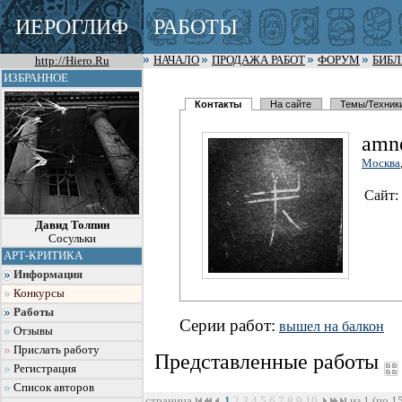
ИЕРОГЛИФ
РАБОТЫ
http://Hiero.Ru
НАЧАЛО
ПРОДАЖА РАБОТ
ФОРУМ
БИБ
ИЗБРАННОЕ
Контакты
На сайте
Темы/Техник
amn
Москва
Сайт:
Давид Толпин
Сосульки
АРТ-КРИТИКА
Информация
Конкурсы
Работы
Серии работ:
вышел на балкон
Отзывы
Прислать работу
Представленные работы
Регистрация
Список авторов
страница
1
2
3
4
5
6
7
8
9
10
из 1 (по 1