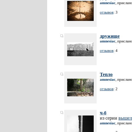
amnesiac
, прислан
отзывов
: 3
дружище
amnesiac
, прислан
отзывов
: 4
Тепло
amnesiac
, прислан
отзывов
: 2
ч-б
из серии
вышел
amnesiac
, прислан