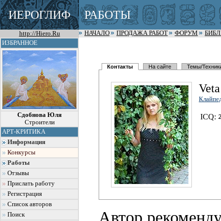
ИЕРОГЛИФ
РАБОТЫ
http://Hiero.Ru
НАЧАЛО
ПРОДАЖА РАБОТ
ФОРУМ
БИБ
ИЗБРАННОЕ
Контакты
На сайте
Темы/Техник
Veta
Клайпе
Сдобнова Юля
I
C
Q:
Строители
АРТ-КРИТИКА
Информация
Конкурсы
Работы
Отзывы
Прислать работу
Регистрация
Список авторов
Автор рекоменду
Поиск