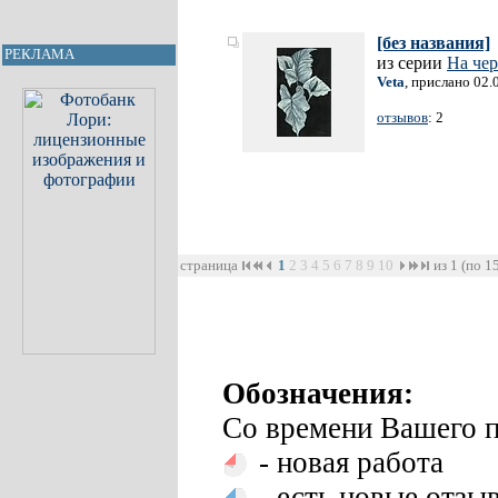
[без названия]
РЕКЛАМА
из серии
На чер
Veta
, прислано 02.
отзывов
: 2
страница
1
2
3
4
5
6
7
8
9
10
из 1 (по 1
Обозначения:
Со времени Вашего п
- новая работа
- есть новые отзы