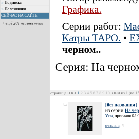
Подписка
Графика.
Полезняшки
СЕЙЧАС НА САЙТЕ
Серии работ:
Ма
+ ещё 201 неизвестный
Катры ТАРО.
•
E
черном..
Серия: На черно
страница
1
2
3
4
5
6
7
8
9
10
из 1 (по 1
[без названия]
из серии
На чер
Veta
, прислано 05.
отзывов
: 4