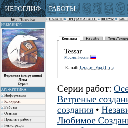
ИЕРОГЛИФ
РАБОТЫ
http://Hiero.Ru
НАЧАЛО
ПРОДАЖА РАБОТ
ФОРУМ
БИБ
ИЗБРАННОЕ
Контакты
На сайте
Темы/Техник
Tessar
Москва
,
Россия
E-mail:
Воронова (петрушина)
Лена
Буран
Серии работ:
Осе
АРТ-КРИТИКА
Информация
Ветреные создан
Конкурсы
создания
•
Незав
Работы
Отзывы
Любимое Создан
Прислать работу
Регистрация