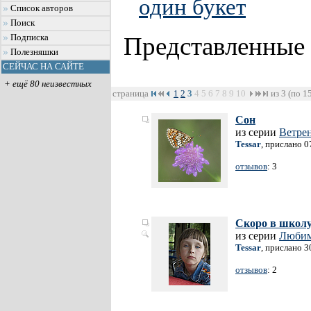
один букет
Список авторов
Поиск
Представленные
Подписка
Полезняшки
СЕЙЧАС НА САЙТЕ
+ ещё 80 неизвестных
страница
1
2
3
4
5
6
7
8
9
10
из 3 (по 1
Сон
из серии
Ветре
Tessar
, прислано 0
отзывов
: 3
Скоро в школ
из серии
Любим
Tessar
, прислано 3
отзывов
: 2