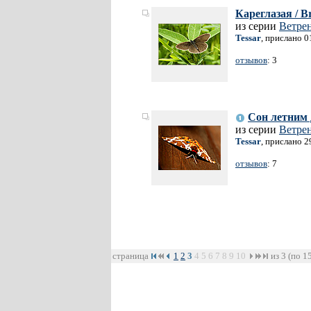
Кареглазая / B
из серии
Ветре
Tessar
, прислано 0
отзывов
: 3
Сон летним 
из серии
Ветре
Tessar
, прислано 2
отзывов
: 7
страница
1
2
3
4
5
6
7
8
9
10
из 3 (по 1