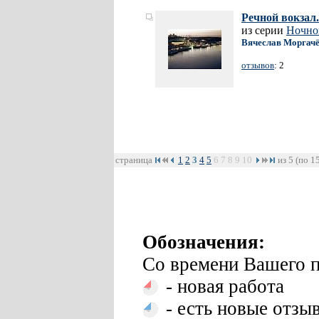
Речной вокзал.
из серии
Ночно
Вячеслав Моргач
отзывов
: 2
страница
1
2
3
4
5
6
7
8
9
10
из 5 (по 1
Обозначения:
Со времени Вашего п
- новая работа
- есть новые отзы