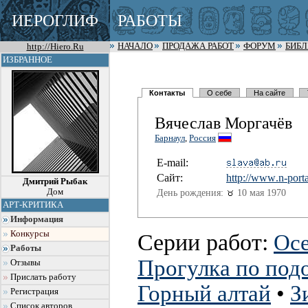
ИЕРОГЛИФ
РАБОТЫ
http://Hiero.Ru
НАЧАЛО
ПРОДАЖА РАБОТ
ФОРУМ
БИБ
ИЗБРАННОЕ
Контакты
О себе
На сайте
Вячеслав Моргачёв
Барнаул
,
Россия
E-mail:
Сайт:
http://www
.n-porta
Дмитрий Рыбак
Дом
День рождения:
10 мая 1970
АРТ-КРИТИКА
Информация
Конкурсы
Серии работ:
Осе
Работы
Прогулка по под
Отзывы
Прислать работу
Горный алтай
•
З
Регистрация
Список авторов