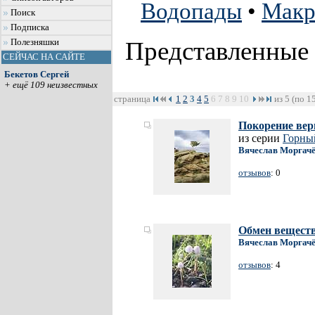
Водопады
•
Мак
Поиск
Подписка
Представленные
Полезняшки
СЕЙЧАС НА САЙТЕ
Бекетов Сергей
+ ещё 109 неизвестных
страница
1
2
3
4
5
6
7
8
9
10
из 5 (по 1
Покорение ве
из серии
Горны
Вячеслав Моргач
отзывов
: 0
Обмен веществ
Вячеслав Моргач
отзывов
: 4