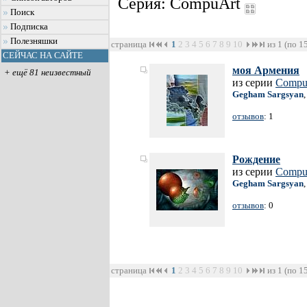
Серия: CompuArt
Поиск
Подписка
Полезняшки
страница
1
2
3
4
5
6
7
8
9
10
из 1 (по 1
СЕЙЧАС НА САЙТЕ
моя Армения
+ ещё 81 неизвестный
из серии
Compu
Gegham Sargsyan
отзывов
: 1
Рождение
из серии
Compu
Gegham Sargsyan
отзывов
: 0
страница
1
2
3
4
5
6
7
8
9
10
из 1 (по 1