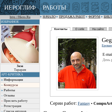
ИЕРОГЛИФ
РАБОТЫ
http://Hiero.Ru
НАЧАЛО
ПРОДАЖА РАБОТ
ФОРУМ
БИБ
ИЗБРАННОЕ
Контакты
О себе
На сайте
Geg
Ереван
E-mai
День 
Заза
Тарарам
АРТ-КРИТИКА
Информация
Конкурсы
Работы
Отзывы
Прислать работу
Серии работ:
Fantasy
•
CompuAr
Регистрация
Список авторов