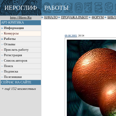
ИЕРОГЛИФ
РАБОТЫ
http://Hiero.Ru
НАЧАЛО
ПРОДАЖА РАБОТ
ФОРУМ
БИБ
АРТ-КРИТИКА
Информация
Конкурсы
09.08.2003
, 20:54
Работы
Отзывы
Прислать работу
Регистрация
Список авторов
Поиск
Подписка
Полезняшки
СЕЙЧАС НА САЙТЕ
+ ещё 152 неизвестных