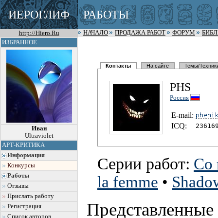
ИЕРОГЛИФ
РАБОТЫ
http://Hiero.Ru
НАЧАЛО
ПРОДАЖА РАБОТ
ФОРУМ
БИБ
ИЗБРАННОЕ
Контакты
На сайте
Темы/Техник
PHS
Россия
E-mail:
I
C
Q:
23616
Иван
Ultraviolet
АРТ-КРИТИКА
Информация
Серии работ:
Со
Конкурсы
Работы
la femme
•
Shado
Отзывы
Прислать работу
Представленные
Регистрация
Список авторов