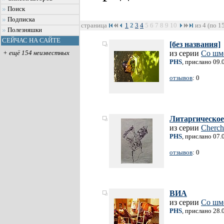
Поиск
Подписка
страница
1
2
3
4
5
6
7
8
9
10
из 4 (по 1
Полезняшки
СЕЙЧАС НА САЙТЕ
[без названия]
из серии
Со шм
+ ещё 154 неизвестных
PHS
, прислано 09.
отзывов
: 0
Литаргическое
из серии
Cherch
PHS
, прислано 07.
отзывов
: 0
ВИА
из серии
Со шм
PHS
, прислано 28.