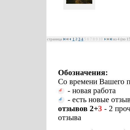
страница
1
2
3
4
5
6
7
8
9
10
из 4 (по 1
Обозначения:
Со времени Вашего п
- новая работа
- есть новые отзы
отзывов 2+
3
- 2 про
отзыва