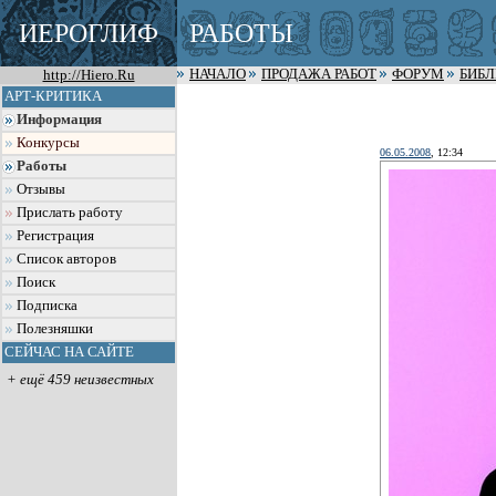
ИЕРОГЛИФ
РАБОТЫ
http://Hiero.Ru
НАЧАЛО
ПРОДАЖА РАБОТ
ФОРУМ
БИБ
АРТ-КРИТИКА
Информация
Конкурсы
06.05.2008
, 12:34
Работы
Отзывы
Прислать работу
Регистрация
Список авторов
Поиск
Подписка
Полезняшки
СЕЙЧАС НА САЙТЕ
+ ещё 459 неизвестных