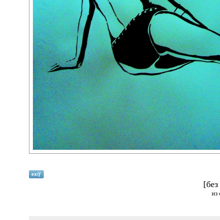
[без
из