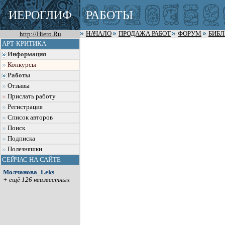
ИЕРОГЛИФ
РАБОТЫ
http://Hiero.Ru
НАЧАЛО
ПРОДАЖА РАБОТ
ФОРУМ
БИБ
АРТ-КРИТИКА
Информация
Конкурсы
Работы
Отзывы
Прислать работу
Регистрация
Список авторов
Поиск
Подписка
Полезняшки
СЕЙЧАС НА САЙТЕ
Молчанова_Leks
+ ещё 126 неизвестных