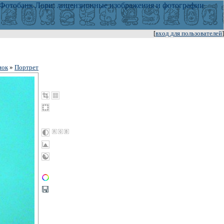
[
вход для пользователей
]
нок
»
Портрет