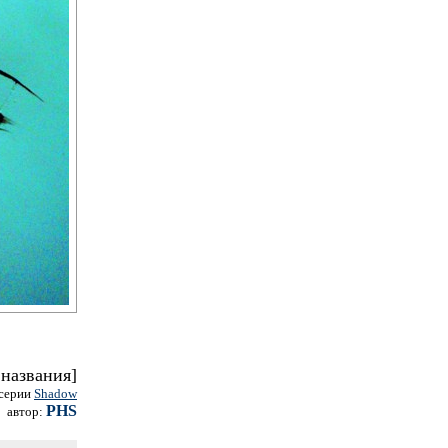
 названия]
 серии
Shadow
PHS
автор: