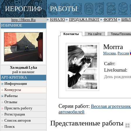
ИЕРОГЛИФ
РАБОТЫ
http://Hiero.Ru
НАЧАЛО
ПРОДАЖА РАБОТ
ФОРУМ
БИБ
ИЗБРАННОЕ
Контакты
На сайте
Темы/Техник
Morrra
Москва
,
Россия
Сайт:
Холодный Lyka
LiveJournal:
рай в шалаше
День рождения
АРТ-КРИТИКА
Информация
Конкурсы
Работы
Отзывы
Серии работ:
Веселая агротехник
Прислать работу
автомобилей
Регистрация
Список авторов
Представленные работы
Поиск