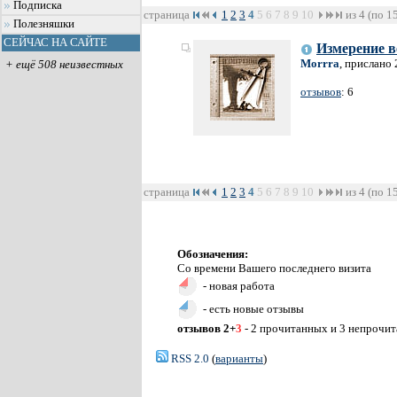
Подписка
страница
1
2
3
4
5
6
7
8
9
10
из 4 (по 1
Полезняшки
СЕЙЧАС НА САЙТЕ
Измерение 
Morrra
, прислано 
+ ещё 508 неизвестных
отзывов
: 6
страница
1
2
3
4
5
6
7
8
9
10
из 4 (по 1
Обозначения:
Со времени Вашего последнего визита
- новая работа
- есть новые отзывы
отзывов 2+
3
- 2 прочитанных и 3 непрочи
RSS 2.0
(
варианты
)