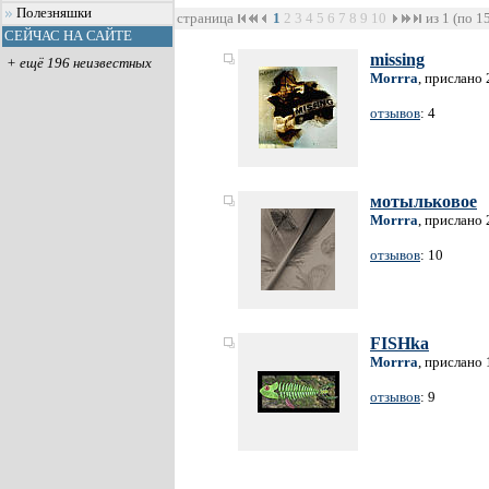
Полезняшки
страница
1
2
3
4
5
6
7
8
9
10
из 1 (по 1
СЕЙЧАС НА САЙТЕ
missing
+ ещё 196 неизвестных
Morrra
, прислано 
отзывов
: 4
мотыльковое
Morrra
, прислано 
отзывов
: 10
FISHka
Morrra
, прислано 
отзывов
: 9