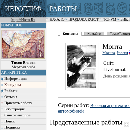
ИЕРОГЛИФ
РАБОТЫ
http://Hiero.Ru
НАЧАЛО
ПРОДАЖА РАБОТ
ФОРУМ
БИБ
ИЗБРАННОЕ
Контакты
На сайте
Темы/Техник
Morrra
Москва
,
Россия
Тихон Власов
Сайт:
Мертвая рыба
LiveJournal:
АРТ-КРИТИКА
День рождения
Информация
Конкурсы
Работы
Отзывы
Прислать работу
Серии работ:
Веселая агротехник
Регистрация
автомобилей
Список авторов
Представленные работы
Поиск
Подписка