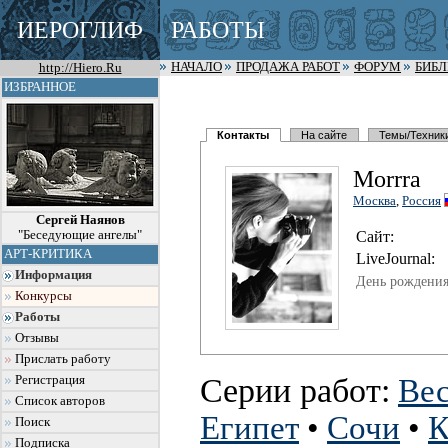
ИЕРОГЛИФ
РАБОТЫ
http://Hiero.Ru
НАЧАЛО
ПРОДАЖА РАБОТ
ФОРУМ
БИБ
ИЗБРАННОЕ
Контакты
На сайте
Темы/Техник
Morrra
Москва
,
Россия
Сергей Наянов
"Беседующие ангелы"
Сайт:
АРТ-КРИТИКА
LiveJournal:
Информация
День рождения
Конкурсы
Работы
Отзывы
Прислать работу
Серии работ:
Регистрация
Вес
Список авторов
Египет
•
Сочи
•
Поиск
Подписка