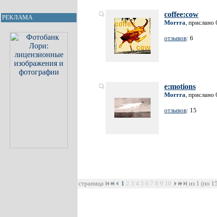
coffee:cow
РЕКЛАМА
Morrra
, прислано 
отзывов
: 6
e:motions
Morrra
, прислано 
отзывов
: 15
страница
1
2
3
4
5
6
7
8
9
10
из 1 (по 1