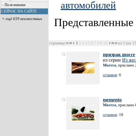
автомобилей
Полезняшки
СЕЙЧАС НА САЙТЕ
Представленные
+ ещё 659 неизвестных
страница
1
2
3
4
5
6
7
8
9
10
из 1 (по 1
призрак шоссе
из серии
Из жи
Morrra
, прислано 
отзывов
: 6
memento
Morrra
, прислано 
отзывов
: 18