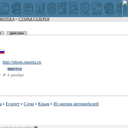
ЛИОТЕКА
СТАРАЯ ГАЛЕРЕЯ
и
Действия
http://pho
to.morrra.
ru
morrra
:
4 декабря
а
•
Египет
•
Сочи
•
Крым
•
Из жизни автомобилей
5 работ); всего работ
46