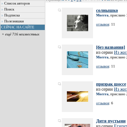
Список авторов
Поиск
солнышко
Morrra
, прислано 
Подписка
Полезняшки
отзывов
: 11
СЕЙЧАС НА САЙТЕ
+ ещё 716 неизвестных
[без названия]
из серии
Из жи
Morrra
, прислано 
отзывов
: 11
призрак шоссе
из серии
Из жи
Morrra
, прислано 
отзывов
: 6
Дитя пустыни
из серии
Египе