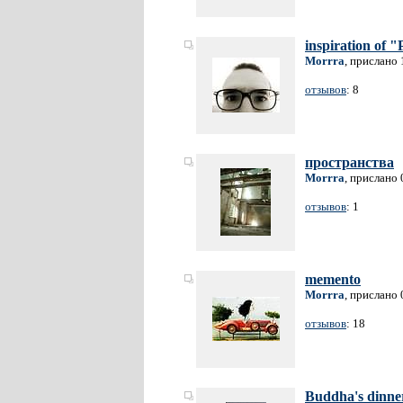
inspiration of "
Morrra
, прислано 
отзывов
: 8
пространства
Morrra
, прислано 
отзывов
: 1
memento
Morrra
, прислано 
отзывов
: 18
Buddha's dinner