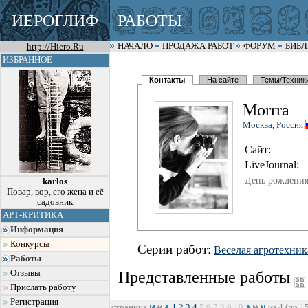
ИЕРОГЛИФ
РАБОТЫ
http://Hiero.Ru
НАЧАЛО
ПРОДАЖА РАБОТ
ФОРУМ
БИБ
ИЗБРАННОЕ
Контакты
На сайте
Темы/Техник
Morrra
Москва
,
Россия
Сайт:
LiveJournal:
День рождения
karlos
Повар, вор, его жена и её
садовник
АРТ-КРИТИКА
Информация
Конкурсы
Серии работ:
Веселая агротехник
Работы
Отзывы
Представленные работы
Прислать работу
Регистрация
страница
1
2
3
4
5
6
7
8
9
10
из 4 (по 1