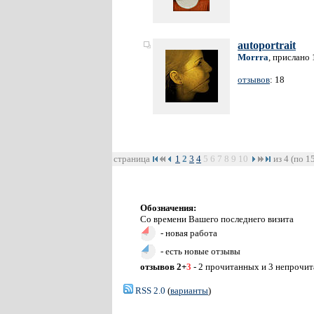
autoportrait
Morrra
, прислано 
отзывов
: 18
страница
1
2
3
4
5
6
7
8
9
10
из 4 (по 1
Обозначения:
Со времени Вашего последнего визита
- новая работа
- есть новые отзывы
отзывов 2+
3
- 2 прочитанных и 3 непрочи
RSS 2.0
(
варианты
)