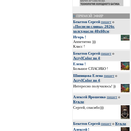
ПРЯМОЙ ЭФИР
Бекетов Сергей
пишет
о
«Поспели сливы» 2026г.
холст,масло 40х60см
:
Игорь !
Аппетитно )))
Класс !
Бекетов Сергей
пишет
о
AcrylColor no 4
:
Елена !
Большое СПАСИБО !
Шипицова Елена
пишет
о
AcrylColor no 4
:
Интересно получилось! ))
Алексей Ярошенко
пишет
о
Кукла
:
Сергей, спасибо)))
Бекетов Сергей
пишет
о
Кукла
:
Алексей !