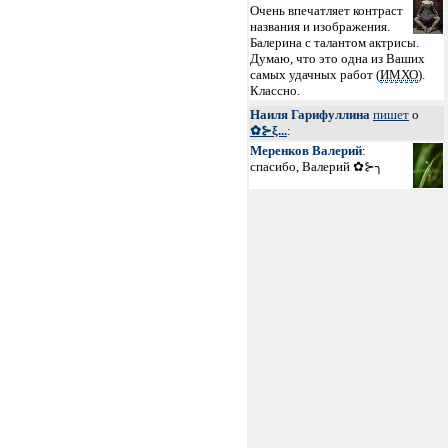
Очень впечатляет контраст
названия и изображения.
Балерина с талантом актрисы.
Думаю, что это одна из Ваших
самых удачных работ (
ИМХО
).
Классно.
Наиля Гарифуллина
пишет
о
✿⊱ξ...
:
Меренков Валерий
:
спасибо, Валерий ✿⊱╮