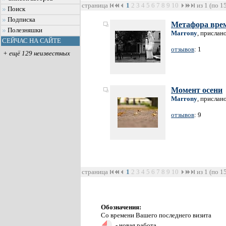
страница
1
2
3
4
5
6
7
8
9
10
из 1 (по 1
Поиск
Подписка
Метафора вре
Полезняшки
Marrony
, прислан
СЕЙЧАС НА САЙТЕ
отзывов
: 1
+ ещё 129 неизвестных
Момент осени
Marrony
, прислан
отзывов
: 9
страница
1
2
3
4
5
6
7
8
9
10
из 1 (по 1
Обозначения:
Со времени Вашего последнего визита
- новая работа