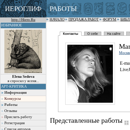
ИЕРОГЛИФ
РАБОТЫ
http://Hiero.Ru
НАЧАЛО
ПРОДАЖА РАБОТ
ФОРУМ
БИБ
ИЗБРАННОЕ
Контакты
О себе
На сайте
Mar
Москв
E-mai
LiveJ
Elena Sedova
я спросил у ясеня...
АРТ-КРИТИКА
Информация
Конкурсы
Работы
Отзывы
Прислать работу
Представленные работы
Регистрация
Список авторов