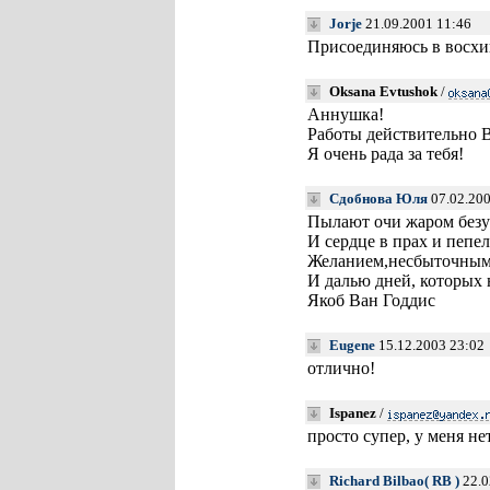
Jorje
21.09.2001 11:46
Присоединяюсь в восх
Oksana Evtushok
/
Аннушка!
Работы действительн
Я очень рада за тебя!
Сдобнова Юля
07.02.200
Пылают очи жаром без
И сердце в прах и пепе
Желанием,несбыточным
И далью дней, которых 
Якоб Ван Годдис
Eugene
15.12.2003 23:02
отлично!
Ispanez
/
просто супер, у меня н
Richard Bilbao( RB )
22.0