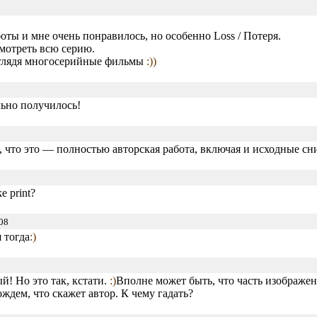
оты и мне очень понравилось, но особенно Loss / Потеря.
мотреть всю серию.
 глядя многосерийные фильмы
:))
ьно получилось!
, что это — полностью авторская работа, включая и исходные сн
e print?
08
 тогда
:)
й! Но это так, кстати.
:)
Вполне может быть, что часть изображен
ждем, что скажет автор. К чему гадать?