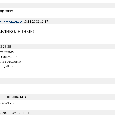
ищениях…
13.11.2002 12:17
о ВЕЛИКОЛЕПНЫЕ!
3 23:38
утешным,
л сожжено
 и грешным,
не дано.
08.01.2004 14:30
ет слов…
2.2004 13:44
/ 11:44