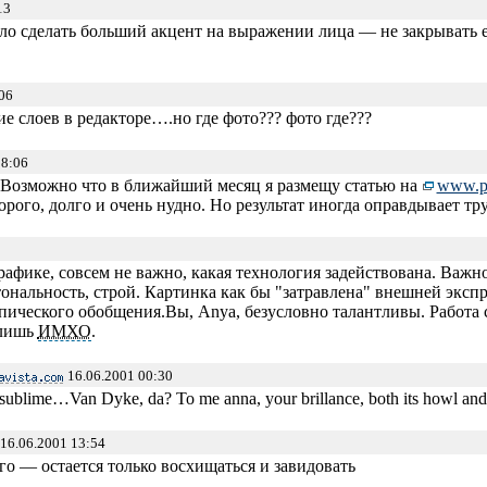
13
ало сделать больший акцент на выражении лица — не закрывать 
06
е слоев в редакторе….но где фото??? фото где???
18:06
 Возможно что в ближайший месяц я размещу статью на
www.p
орого, долго и очень нудно. Но результат иногда оправдывает тру
графике, совсем не важно, какая технология задействована. Важ
ональность, строй. Картинка как бы "затравлена" внешней экспре
пического обобщения.Вы, Anya, безусловно талантливы. Работа
 лишь
ИМХО
.
16.06.2001 00:30
sublime…Van Dyke, da? To me anna, your brillance, both its howl and 
16.06.2001 13:54
го — остается только восхищаться и завидовать