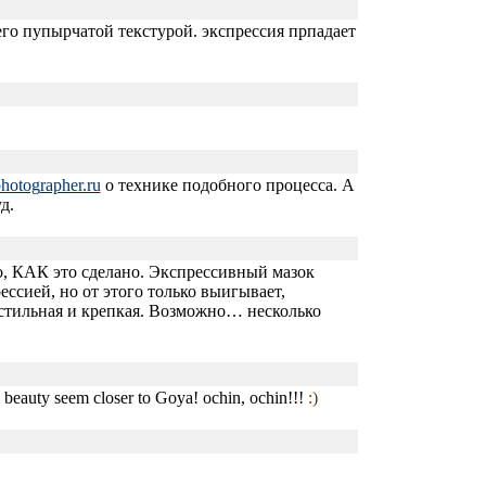
его пупырчатой текстурой. экспрессия прпадает
hotog
rapher.ru
о технике подобного процесса. А
д.
но, КАК это сделано. Экспрессивный мазок
ссией, но от этого только выигывает,
 стильная и крепкая. Возможно… несколько
beauty seem closer to Goya! ochin, ochin!!!
:)