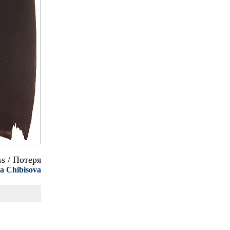
s / Потеря
a Chibisova