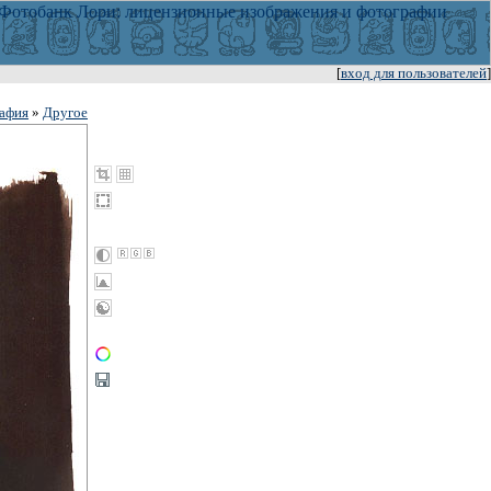
[
вход для пользователей
]
афия
»
Другое