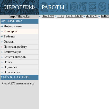
ИЕРОГЛИФ
РАБОТЫ
http://Hiero.Ru
НАЧАЛО
ПРОДАЖА РАБОТ
ФОРУМ
БИБ
АРТ-КРИТИКА
Информация
Конкурсы
Работы
Отзывы
Прислать работу
Регистрация
Список авторов
Поиск
Подписка
Полезняшки
СЕЙЧАС НА САЙТЕ
+ ещё 272 неизвестных