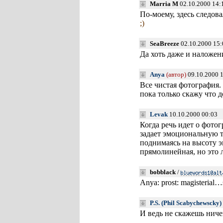
Marria M
02.10.2000 14:
По-моему, здесь следов
;)
SeaBreeze
02.10.2000 15:
Да хоть даже и наложени
Anya
(автор)
09.10.2000 
Все чистая фотография.
пока только скажу что д
Levak
10.10.2000 00:03
Когда речь идет о фото
задает эмоциональную т
поднимаясь на высоту э
прямолинейная, но это
bobblack
/
Anya: prost: magisterial…
P.S. (Phil Scabychewscky)
И ведь не скажешь ниче