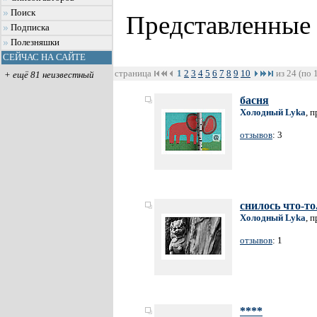
Поиск
Представленные
Подписка
Полезняшки
СЕЙЧАС НА САЙТЕ
страница
1
2
3
4
5
6
7
8
9
10
из 24 (по 
+ ещё 81 неизвестный
басня
Холодный Lyka
, 
отзывов
: 3
снилось что-то.
Холодный Lyka
, 
отзывов
: 1
****