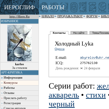
ИЕРОГЛИФ
РАБОТЫ
http://Hiero.Ru
НАЧАЛО
ПРОДАЖА РАБОТ
ФОРУМ
БИБ
ИЗБРАННОЕ
Контакты
На сайте
Темы/Техник
Холодный Lyka
Одесса
E-mail:
I
C
Q:
275762130
karlos
За стеклом
День рождения:
24 февраля
АРТ-КРИТИКА
Информация
Конкурсы
Серии работ:
жел
Работы
акварель
•
стихи
Отзывы
Прислать работу
черный
Регистрация
Список авторов