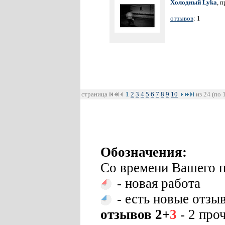
Холодный Lyka
, 
отзывов
: 1
страница
1
2
3
4
5
6
7
8
9
10
из 24 (по 
Обозначения:
Со времени Вашего п
- новая работа
- есть новые отзы
отзывов 2+
3
- 2 про