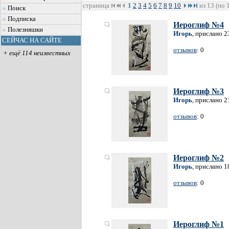
страница
1
2
3
4
5
6
7
8
9
10
из 13 (по 
Поиск
Подписка
Иероглиф №4
Полезняшки
Игорь
, прислано 2
СЕЙЧАС НА САЙТЕ
отзывов
: 0
+ ещё 114 неизвестных
Иероглиф №3
Игорь
, прислано 2
отзывов
: 0
Иероглиф №2
Игорь
, прислано 1
отзывов
: 0
Иероглиф №1