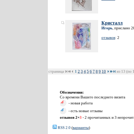
Кристалл
Игорь
, прислано 2
отзывов
: 2
страница
1
2
3
4
5
6
7
8
9
10
из 13 (по 
Обозначения:
Со времени Вашего последнего визита
- новая работа
- есть новые отзывы
отзывов 2+
3
- 2 прочитанных и 3 непрочи
RSS 2.0
(
варианты
)