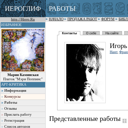
ИЕРОГЛИФ
РАБОТЫ
http://Hiero.Ru
НАЧАЛО
ПРОДАЖА РАБОТ
ФОРУМ
БИБ
ИЗБРАННОЕ
Контакты
О себе
На сайте
Игорь
Нант
,
Фран
Мария Каминская
Платок "Мэри Поппинс"
АРТ-КРИТИКА
Информация
Конкурсы
Работы
Отзывы
Прислать работу
Представленные работы
Регистрация
Список авторов