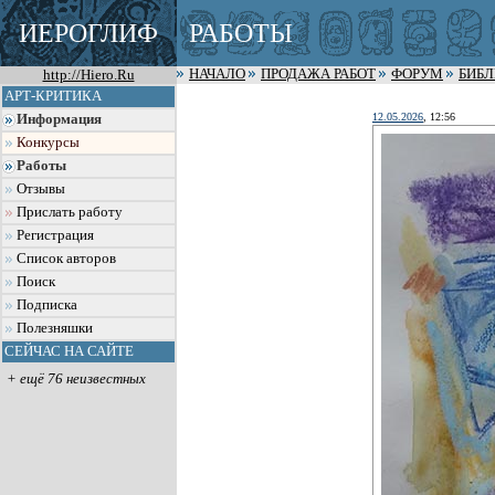
ИЕРОГЛИФ
РАБОТЫ
http://Hiero.Ru
НАЧАЛО
ПРОДАЖА РАБОТ
ФОРУМ
БИБ
АРТ-КРИТИКА
12.05.2026
, 12:56
Информация
Конкурсы
Работы
Отзывы
Прислать работу
Регистрация
Список авторов
Поиск
Подписка
Полезняшки
СЕЙЧАС НА САЙТЕ
+ ещё 76 неизвестных