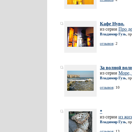
Кафе Нуво.
из серии
Про д
Владимир Гузь
, п
отзывов
: 2
За волной волн
из серии
Море, 
Владимир Гузь
, п
отзывов
: 10
*
из серии
из жиз
Владимир Гузь
, п
отзывов
: 13