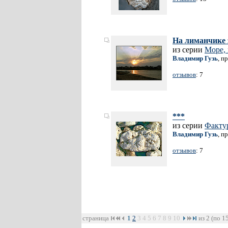
На лиманчике 
из серии
Море, 
Владимир Гузь
, п
отзывов
: 7
***
из серии
Факту
Владимир Гузь
, п
отзывов
: 7
страница
1
2
3
4
5
6
7
8
9
10
из 2 (по 1