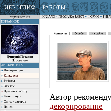
ИЕРОГЛИФ
РАБОТЫ
http://Hiero.Ru
НАЧАЛО
ПРОДАЖА РАБОТ
ФОРУМ
БИБ
ИЗБРАННОЕ
Контакты
О себе
На сайте
Дмитрий Потапов
Просто люк
АРТ-КРИТИКА
Информация
Конкурсы
Работы
Отзывы
Прислать работу
Автор рекоменду
Регистрация
Список авторов
декорирование
Поиск