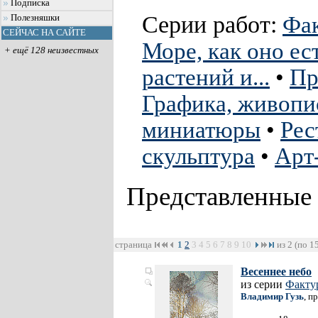
Подписка
Серии работ:
Фак
Полезняшки
СЕЙЧАС НА САЙТЕ
Море, как оно ест
+ ещё 128 неизвестных
растений и...
•
Пр
Графика, живопи
миниатюры
•
Рес
скульптура
•
Арт
Представленные
страница
1
2
3
4
5
6
7
8
9
10
из 2 (по 1
Весеннее небо
из серии
Факту
Владимир Гузь
, п